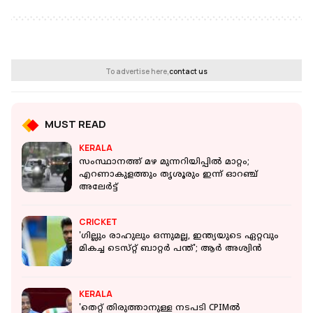
To advertise here,
contact us
MUST READ
KERALA
സംസ്ഥാനത്ത് മഴ മുന്നറിയിപ്പില്‍ മാറ്റം;
എറണാകുളത്തും തൃശൂരും ഇന്ന് ഓറഞ്ച്
അലേര്‍ട്ട്
CRICKET
'ഗില്ലും രാഹുലും ഒന്നുമല്ല, ഇന്ത്യയുടെ ഏറ്റവും
മികച്ച ടെസ്‌റ്റ് ബാറ്റർ പന്ത്'; ആർ അശ്വിൻ
KERALA
'തെറ്റ് തിരുത്താനുള്ള നടപടി CPIMല്‍