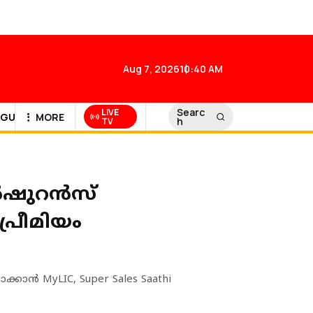
Aug 7, 2026
10:40 AM
Searc
LIVE
GULF NEWS
MORE
h
TV
ൻഷുറൻസ്
പ്രീമിയം
 MyLIC, Super Sales Saathi