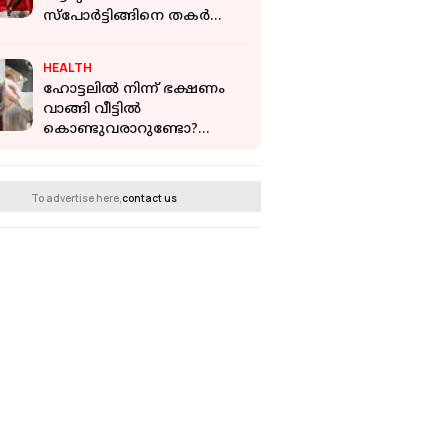
സ്പോർട്ടിങ്ങിനെ തകർത്ത്
ആഴ്‌സണൽ സെമിയിൽ
HEALTH
ഹോട്ടലില്‍ നിന്ന് ഭക്ഷണം
വാങ്ങി വീട്ടില്‍
കൊണ്ടുവരാറുണ്ടോ?
അലുമിനിയം ഫോയിലില്‍
പൊതിഞ്ഞ്
സൂക്ഷിക്കുന്നപതിവുണ്ടോ
To advertise here,
contact us