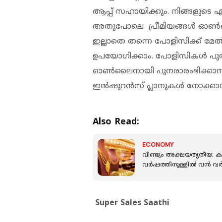
ആപ്പ് സഹായിക്കും. നിങ്ങളുടെ
അതുപോലെ പ്രീമിയങ്ങൾ ഓൺലൈന
ഇല്ലാതെ തന്നെ പോളിസിക്ക് മ
ഉപയോഗിക്കാം. പോളിസികൾ പു
ഓൺലൈനായി പുനരാരംഭിക്കാനും
ഇൻഷുറൻസ് പ്ലാനുകൾ നോക്കാനു
Also Read:
ECONOMY
വീണ്ടും അക്ഷയതൃതീയ: കഴിഞ്ഞ തവണത്ത
വർഷത്തിനുള്ളില്‍ വന്‍ വ
Super Sales Saathi