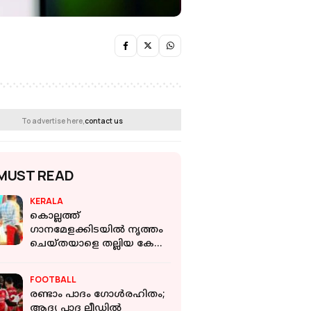
To advertise here,
contact us
MUST READ
KERALA
കൊല്ലത്ത്
ഗാനമേളക്കിടയിൽ നൃത്തം
ചെയ്തയാളെ തല്ലിയ കേസ്;
പ്രതിയെ പിടികൂടി
FOOTBALL
രണ്ടാം പാദം ഗോൾരഹിതം;
ആദ്യ പാദ ലീഡിൽ