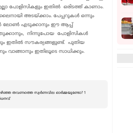
 എല്ലാ പോളിസികളും ഇതിൽ ഒരിടത്ത് കാണാം.
ായി അടയ്ക്കാം. പേപ്പറുകൾ ഒന്നും
േൽ ലോൺ എടുക്കാനും ഈ ആപ്പ്
തുക്കാനും, നിന്നുപോയ പോളിസികൾ
 ഇതിൽ സൗകര്യങ്ങളുണ്ട്. പുതിയ
ം വാങ്ങാനും ഇതിലൂടെ സാധിക്കും.
െ സ്വർണവില ഓർമ്മയുണ്ടോ? 1
ർധനവ്