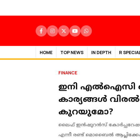
HOME
TOP NEWS
IN DEPTH
R SPECIA
FINANCE
ഇനി എൽഐസി ഓഫ
കാര്യങ്ങൾ വിരൽത്
കുറയുമോ?
ലൈഫ് ഇൻഷുറൻസ് കോർപ്പറേഷൻ ഓഫ
എന്നീ രണ്ട് മൊബൈൽ ആപ്ലിക്കേ