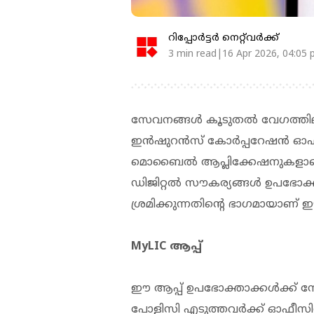
റിപ്പോർട്ടർ നെറ്റ്‌വര്‍ക്ക്‌
3 min read|16 Apr 2026, 04:05
സേവനങ്ങൾ കൂടുതൽ വേഗത്തിലാക
ഇൻഷുറൻസ് കോർപ്പറേഷൻ ഓഫ് ഇന്ത്
മൊബൈൽ ആപ്ലിക്കേഷനുകളാണ് കമ
ഡിജിറ്റൽ സൗകര്യങ്ങൾ ഉപഭ
ശ്രമിക്കുന്നതിന്റെ ഭാഗമായാണ് ഈ
MyLIC ആപ്പ്
ഈ ആപ്പ് ഉപഭോക്താക്കൾക്ക്
പോളിസി എടുത്തവർക്ക് ഓഫീസ