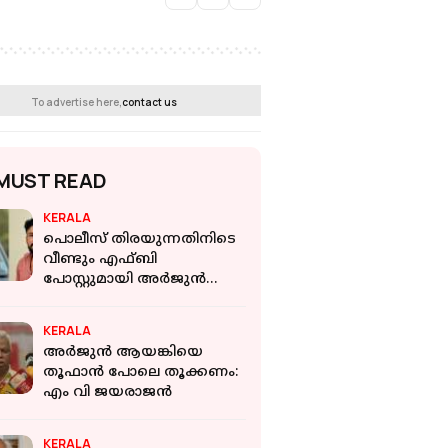
To advertise here,
contact us
MUST READ
KERALA
പൊലീസ് തിരയുന്നതിനിടെ
വീണ്ടും എഫ്ബി
പോസ്റ്റുമായി അർജുൻ
ആയങ്കി; നിഖിൽ പൈലിക്ക്
മറുപടി
KERALA
അര്‍ജുന്‍ ആയങ്കിയെ
തൂഫാന്‍ പോലെ തൂക്കണം:
എം വി ജയരാജന്‍
KERALA