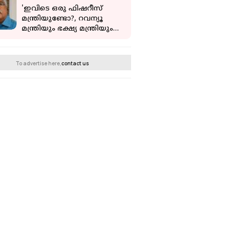
'ഇവിടെ ഒരു ഫിഷറീസ്
മന്ത്രിയുണ്ടോ?, റവന്യൂ
മന്ത്രിയും ഭക്ഷ്യ മന്ത്രിയും
എവിടെ?';
സർക്കാരിനെതിരെ
ബിനോയ് വിശ്വം
To advertise here,
contact us