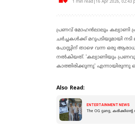
1 min read|16 Apr 2026, 02:43
പ്രണവ് മോഹൻലാലും കല്യാണി പ
ചർച്ചകൾക്ക് മറുപടിയുമായി നടി
പോസ്റ്റിന് താഴെ വന്ന ഒരു ആരാധക
നൽകിയത്. 'കല്യാണിയും പ്രണവു
കാത്തിരിക്കുന്നു' എന്നായിരുന്നു
Also Read:
ENTERTAINMENT NEWS
The OG gang, കരിക്കിന്റെ സ