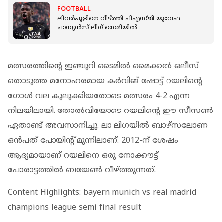
FOOTBALL
ലിവർപൂളിനെ വീഴ്ത്തി പിഎസ്ജി യുവേഫ
ചാമ്പ്യൻസ് ലീഗ് സെമിയിൽ
മത്സരത്തിന്റെ ഇഞ്ചുറി ടൈമിൽ മൈക്കൽ ഒലീസ്
തൊടുത്ത മനോഹരമായ കർവിങ് ഷോട്ട് റയലിന്റെ
ഗോൾ വല കുലുക്കിയതോടെ മത്സരം 4-2 എന്ന
നിലയിലായി. തോൽവിയോടെ റയലിന്റെ ഈ സീസൺ
ഏതാണ്ട് അവസാനിച്ചു. ലാ ലിഗയിൽ ബാഴ്‌സലോണ
ഒൻപത് പോയിന്റ് മുന്നിലാണ്. 2012-ന് ശേഷം
ആദ്യമായാണ് റയലിനെ ഒരു നോക്കൗട്ട്
പോരാട്ടത്തിൽ ബയേൺ വീഴ്ത്തുന്നത്.
Content Highlights: bayern munich vs real madrid
champions league semi final result