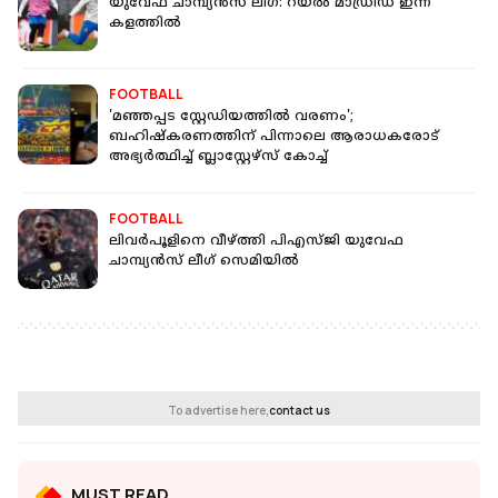
യുവേഫ ചാമ്പ്യൻസ് ലീഗ്: റയൽ മാഡ്രിഡ് ഇന്ന്
കളത്തിൽ
FOOTBALL
'മഞ്ഞപ്പട‌‌ സ്റ്റേഡിയത്തിൽ വരണം';
ബഹിഷ്കരണത്തിന് പിന്നാലെ ആരാധകരോട്
അഭ്യർത്ഥിച്ച് ബ്ലാസ്റ്റേഴ്സ് കോച്ച്
FOOTBALL
ലിവർപൂളിനെ വീഴ്ത്തി പിഎസ്ജി യുവേഫ
ചാമ്പ്യൻസ് ലീഗ് സെമിയിൽ
To advertise here,
contact us
MUST READ