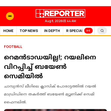
Aug 8, 2026
01:44 AM
HOME
TOP NEWS
IN DEPTH
R SPECIAL
SPORTS
FOOTBALL
റെമൻടാഡയില്ല!; റയലിനെ
വിറപ്പിച്ച് ബയേൺ
സെമിയിൽ
ചാമ്പ്യൻസ് ലീഗിലെ ക്ലാസിക് പോരാട്ടത്തിൽ റയൽ
മാഡ്രിഡിനെ തകർത്ത് ബയേൺ മ്യൂണിക്ക് സെമി
ഫൈനലിൽ.