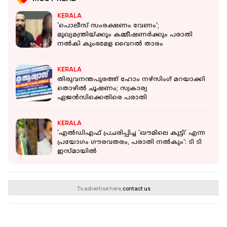
KERALA
'പൊലീസ് സംരക്ഷണം വേണം';
മുഖ്യമന്ത്രിയ്ക്കും കമ്മീഷണർക്കും പരാതി
നൽകി കുംഭമേള വൈറല്‍ താരം
KERALA
തിരുവനന്തപുരത്ത് ഹോം നഴ്‌സിംഗ് മറയാക്കി
തൊഴില്‍ ചൂഷണം; സ്വകാര്യ
ഏജന്‍സിക്കെതിരെ പരാതി
KERALA
'എൽഡിഎഫ് പ്രചരിപ്പിച്ച 'ഖൗമിലെ കുട്ടി' എന്ന
പ്രയോഗം ഗൗരവതരം, പരാതി നൽകും': ടി ടി
ഇസ്‌മായിൽ
To advertise here,
contact us