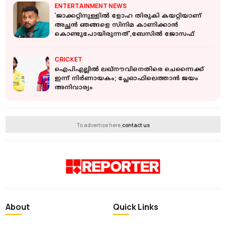
ENTERTAINMENT NEWS
'ജാക്കറ്റിനുള്ളിൽ ളോഹ തിരുകി കയറ്റിയാണ്
അച്ഛൻ ഞങ്ങളെ സിനിമ കാണിക്കാൻ
കൊണ്ടുപോയിരുന്നത്',ബേസിൽ ജോസഫ്
CRICKET
ഐപിഎല്ലിൽ ലഖ്‌നൗവിനെതിരെ ചെന്നൈക്ക്
ഇന്ന് നിർണായകം; പ്ലേഓഫിലെത്താൻ ജയം
അനിവാര്യം
To advertise here,
contact us
About
Quick Links