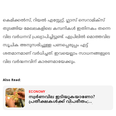
കെമിക്കൽസ്, റിയൽ എസ്റ്റേറ്റ്, ഗ്ലാസ് സെറാമിക്സ്
തുടങ്ങിയ മേഖലകളിലെ കമ്പനികൾ ഇതിനകം തന്നെ
വില വർധനവ് പ്രഖ്യാപിച്ചിട്ടുണ്ട്. ഏപ്രിലിൽ മൊത്തവില
സൂചിക അനുസരിച്ചുള്ള പണപ്പെരുപ്പം എട്ട്
ശതമാനമാണ് വർധിച്ചത്. ഇവയെല്ലാം സാധനങ്ങളുടെ
വില വർദ്ധനവിന് കാരണമായേക്കും.
Also Read:
ECONOMY
സ്വർണവില ഇടിയുകയാണോ?
പ്രതീക്ഷകള്‍ക്ക് വിപരീതം;
സംസ്ഥാനത്ത് ഇന്ന് സ്വർണവില
കുറഞ്ഞു