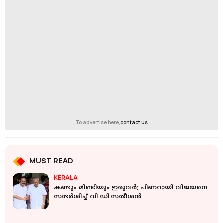
To advertise here,
contact us
MUST READ
KERALA
കണ്ടും മിണ്ടിയും ഇരുവര്‍; പിണറായി വിജയനെ
സന്ദര്‍ശിച്ച് വി ഡി സതീശന്‍