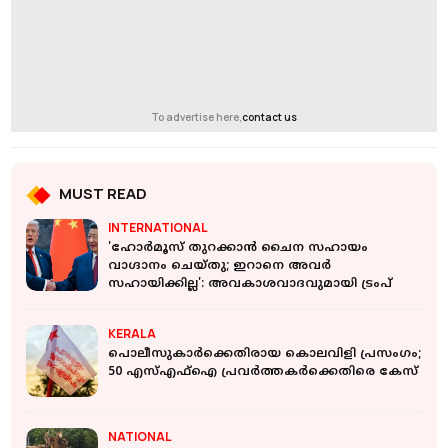
To advertise here,
contact us
MUST READ
INTERNATIONAL
'ഹോർമൂസ് തുറക്കാൻ ചൈന സഹായം
വാഗ്ദാനം ചെയ്‌തു; ഇറാനെ അവ‍‍ർ
സഹായിക്കില്ല': അവകാശവാദവുമായി ട്രംപ്
KERALA
പൊലീസുകാര്‍ക്കെതിരായ കൊലവിളി പ്രസംഗം;
50 എസ്എഫ്‌ഐ പ്രവര്‍ത്തകര്‍ക്കെതിരെ കേസ്
NATIONAL