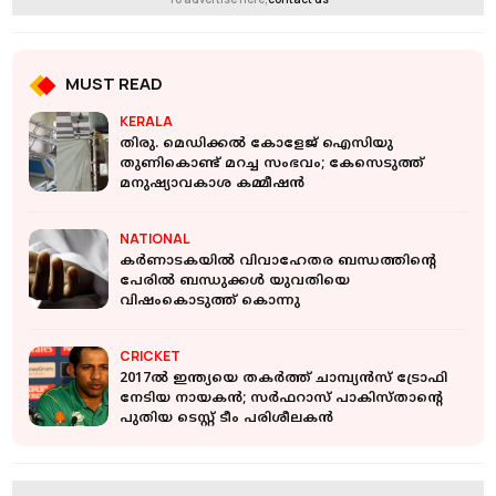
MUST READ
KERALA
തിരു. മെഡിക്കല്‍ കോളേജ് ഐസിയു
തുണികൊണ്ട് മറച്ച സംഭവം; കേസെടുത്ത്
മനുഷ്യാവകാശ കമ്മീഷന്‍
NATIONAL
കര്‍ണാടകയില്‍ വിവാഹേതര ബന്ധത്തിന്റെ
പേരില്‍ ബന്ധുക്കള്‍ യുവതിയെ
വിഷംകൊടുത്ത് കൊന്നു
CRICKET
2017ല്‍ ഇന്ത്യയെ തകര്‍ത്ത് ചാമ്പ്യന്‍സ് ട്രോഫി
നേടിയ നായകൻ; സർഫറാസ് പാകിസ്താന്റെ
പുതിയ ടെസ്റ്റ് ടീം പരിശീലകൻ