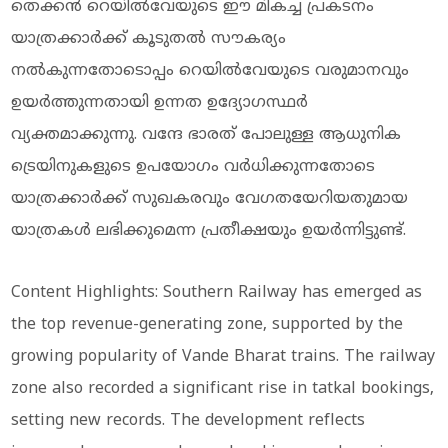
തെക്കൻ റെയിൽവേയുടെ ഈ മികച്ച പ്രകടനം
യാത്രക്കാർക്ക് കൂടുതൽ സൗകര്യം
നൽകുന്നതോടൊപ്പം റെയിൽവേയുടെ വരുമാനവും
ഉയർത്തുന്നതായി ഉന്നത ഉദ്യോഗസ്ഥർ
വ്യക്തമാക്കുന്നു. വന്ദേ ഭാരത് പോലുള്ള ആധുനിക
ട്രെയിനുകളുടെ ഉപയോഗം വർധിക്കുന്നതോടെ
യാത്രക്കാർക്ക് സുഖകരവും വേഗതയേറിയതുമായ
യാത്രകൾ ലഭിക്കുമെന്ന പ്രതീക്ഷയും ഉയർന്നിട്ടുണ്ട്.
Content Highlights: Southern Railway has emerged as
the top revenue-generating zone, supported by the
growing popularity of Vande Bharat trains. The railway
zone also recorded a significant rise in tatkal bookings,
setting new records. The development reflects