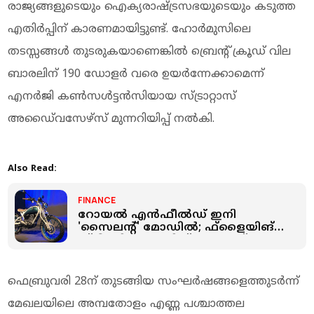
രാജ്യങ്ങളുടെയും ഐക്യരാഷ്ട്രസഭയുടെയും കടുത്ത
എതിര്‍പ്പിന് കാരണമായിട്ടുണ്ട്. ഹോര്‍മുസിലെ
തടസ്സങ്ങള്‍ തുടരുകയാണെങ്കില്‍ ബ്രെന്റ് ക്രൂഡ് വില
ബാരലിന് 190 ഡോളര്‍ വരെ ഉയര്‍ന്നേക്കാമെന്ന്
എനര്‍ജി കണ്‍സള്‍ട്ടന്‍സിയായ സ്ട്രാറ്റാസ്
അഡൈ്വസേഴ്സ് മുന്നറിയിപ്പ് നല്‍കി.
Also Read:
FINANCE
റോയല്‍ എന്‍ഫീല്‍ഡ് ഇനി
'സൈലന്റ്' മോഡില്‍; ഫ്‌ളൈയിങ്
ഫ്‌ളീ സി6 ഇലക്ട്രിക് ബൈക്ക്
എത്തി; വില 2.79 ലക്ഷം മുതല്‍
ഫെബ്രുവരി 28ന് തുടങ്ങിയ സംഘര്‍ഷങ്ങളെത്തുടര്‍ന്ന്
മേഖലയിലെ അമ്പതോളം എണ്ണ പശ്ചാത്തല