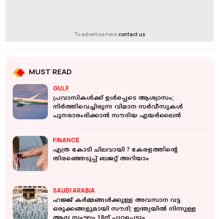
To advertise here,
contact us
MUST READ
GULF
പ്രവാസികൾക്ക് ഉൾപ്പെടെ ആശ്വാസം;
നിർത്തിവെച്ചിരുന്ന വിമാന സർവീസുകൾ
പുനരാരംഭിക്കാൻ സൗദിയ എയർലൈൻ
FINANCE
എത്ര കോടി ചിലവായി ? കേരളത്തിന്റെ
തിരഞ്ഞെടുപ്പ് ബജറ്റ് അറിയാം
SAUDI ARABIA
ഹജ്ജ് കര്‍മ്മങ്ങള്‍ക്കുള്ള അവസാന വട്ട
ഒരുക്കങ്ങളുമായി സൗദി; ഇന്ത്യയിൽ നിന്നുള്ള
ആദ്യ സംഘം 18ന് പുറപ്പെടും