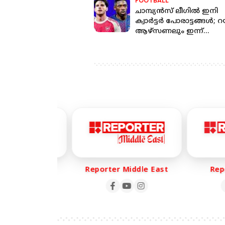
FOOTBALL
ചാമ്പ്യൻസ് ലീ​ഗിൽ ഇനി
ക്വാർട്ടർ പോരാട്ടങ്ങൾ; 
ആഴ്സണലും ഇന്ന്
കളിക്കളത്തിൽ
er Life
Reporter Middle East
Repor