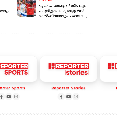
FOOTBALL
പുതിയ കോച്ചിന് കീഴിലും
റയലും
മാറ്റമില്ലാതെ ബ്ലാസ്റ്റേഴ്സ്;
ഡല്‍ഹിയോടും പരാജയം,
ഗോളടിച്ച് മുൻ KBFC താരം
ter Sports
Reporter Stories
Re