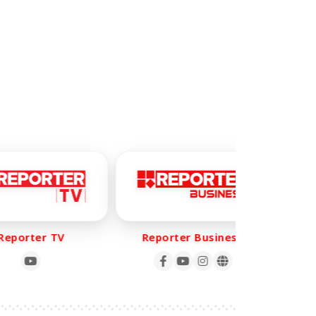
porter TV
Reporter Business
Re