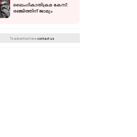
ലൈംഗികാതിക്രമ കേസ്:
രഞ്ജിത്തിന് ജാമ്യം
To advertise here,
contact us