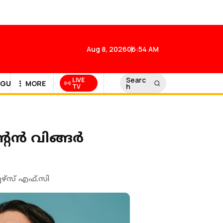
Aug 8, 2026
06:54 AM
Searc
LIVE
GULF NEWS
MORE
h
TV
റൈൻ വിങ്ങർ
്‌സ് എഫ്.സി