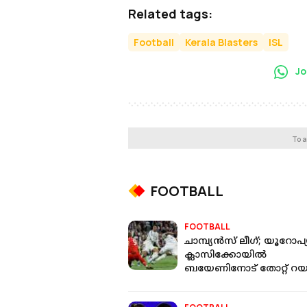
Related tags:
Football
Kerala Blasters
ISL
Jo
To a
FOOTBALL
FOOTBALL
ചാമ്പ്യൻസ് ലീഗ്; യൂറോപ
ക്ലാസിക്കോയിൽ
ബയേണിനോട് തോറ്റ് 
മാഡ്രിഡ്