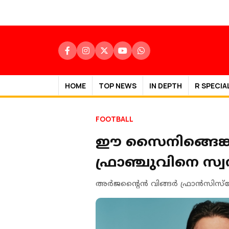
HOME
TOP NEWS
IN DEPTH
R SPECIA
FOOTBALL
ഈ സൈനിങ്ങെങ്കി
ഫ്രാഞ്ചുവിനെ സ്വന്ത
അർജന്റൈൻ വിങ്ങർ ഫ്രാൻസിസ്കോ 