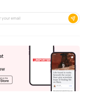
at
ow