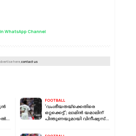
in WhatsApp Channel
dvertise here,
contact us
FOOTBALL
്യൻ
'വംശീയതയ്‌ക്കെതിരെ
ഒറ്റക്കെട്ട്'; ലാമിൻ യമാലിന്
റയൽ
പിന്തുണയുമായി വിനീഷ്യസ്
ജൂനിയർ