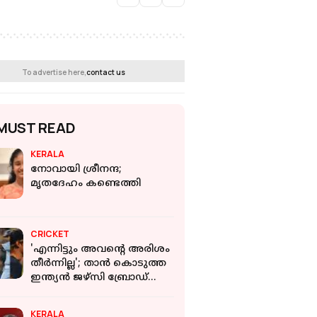
To advertise here,
contact us
MUST READ
KERALA
നോവായി ശ്രീനന്ദ;
മൃതദേഹം കണ്ടെത്തി
CRICKET
'എന്നിട്ടും അവന്റെ അരിശം
തീർന്നില്ല'; താൻ കൊടുത്ത
ഇന്ത്യൻ ജഴ്‌സി ബ്രോഡ്
ചവറ്റുകൊട്ടയിലെറിഞ്ഞെ
ന്ന് യുവി
KERALA