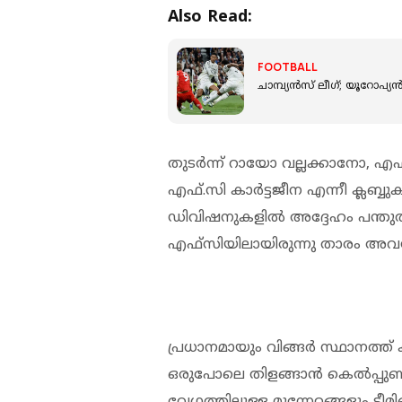
Also Read:
FOOTBALL
ചാമ്പ്യൻസ് ലീഗ്; യൂറോപ്
തുടർന്ന് റായോ വല്ലക്കാനോ,
എഫ്.സി കാർട്ടജീന എന്നീ ക്ലബ്ബ
ഡിവിഷനുകളിൽ അദ്ദേഹം പന്തുതട്
എഫ്‌സിയിലായിരുന്നു താരം അവസ
പ്രധാനമായും വിങ്ങർ സ്ഥാനത്ത് കള
ഒരുപോലെ തിളങ്ങാൻ കെൽപ്പുണ്ട്.
വേഗത്തിലുള്ള മുന്നേറ്റങ്ങളും ട