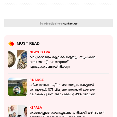
To advertise here,
contact us
MUST READ
NEWS EXTRA
വാച്ചിന്റെയും ക്ലോക്കിന്റെയും സൂചികള്‍
വലത്തോട്ട് കറങ്ങുന്നത്
എന്തുകൊണ്ടായിരിക്കും
FINANCE
ഫിഫ ലോകകപ്പ് സമ്മാനതുക കേട്ടാല്‍
ഞെട്ടരുത്; 871 മില്യണ്‍ ഡോളര്‍! ഖത്തര്‍
ലോകകപ്പിനെ അപേക്ഷിച്ച് 49% വര്‍ധന
KERALA
വെള്ളാപ്പള്ളിക്കൊപ്പമുള്ള പരിപാടി ഒഴിവാക്കി