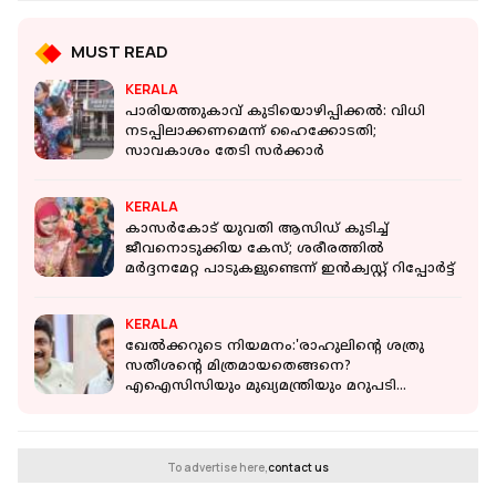
MUST READ
KERALA
പാരിയത്തുകാവ് കുടിയൊഴിപ്പിക്കല്‍: വിധി
നടപ്പിലാക്കണമെന്ന് ഹൈക്കോടതി;
സാവകാശം തേടി സര്‍ക്കാര്‍
KERALA
കാസർകോട് യുവതി ആസിഡ് കുടിച്ച്
ജീവനൊടുക്കിയ കേസ്; ശരീരത്തിൽ
മർദ്ദനമേറ്റ പാടുകളുണ്ടെന്ന് ഇൻക്വസ്റ്റ് റിപ്പോർട്ട്
KERALA
ഖേൽക്കറുടെ നിയമനം:'രാഹുലിൻ്റെ ശത്രു
സതീശൻ്റെ മിത്രമായതെങ്ങനെ?
എഐസിസിയും മുഖ്യമന്ത്രിയും മറുപടി
പറയണം': എഎ റഹീം
To advertise here,
contact us