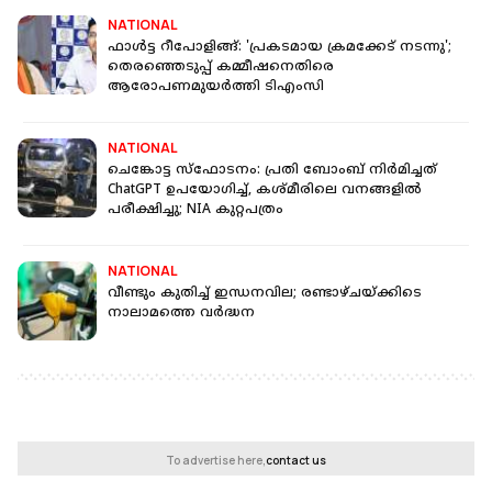
NATIONAL
ഫാൾട്ട റീപോളിങ്ങ്: 'പ്രകടമായ ക്രമക്കേട് നടന്നു';
തെരഞ്ഞെടുപ്പ് കമ്മീഷനെതിരെ
ആരോപണമുയ‍ർത്തി ടിഎംസി
NATIONAL
ചെങ്കോട്ട സ്‌ഫോടനം: പ്രതി ബോംബ് നിർമിച്ചത്
ChatGPT ഉപയോഗിച്ച്, കശ്മീരിലെ വനങ്ങളിൽ
പരീക്ഷിച്ചു; NIA കുറ്റപത്രം
NATIONAL
വീണ്ടും കുതിച്ച് ഇന്ധനവില; രണ്ടാഴ്ചയ്ക്കിടെ
നാലാമത്തെ വർദ്ധന
To advertise here,
contact us