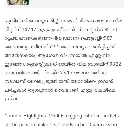
പുതിയ നിരക്കനുസരിച്ച് ഡൽഹിയിൽ പെട്രോൾ വില
ലിറ്ററിന് 102.12 രൂപയും ഡീസൽ വില ലിറ്ററിന് 95. 20
രൂപയുമാണ്.കഴിഞ്ഞ ദിവസമാണ് പെട്രോളിന് 87
പൈസയും ഡീസലിന് 91 പൈസയും വര്‍ധിപ്പിച്ചത്.
അതേസമയം, ആഗോള വിപണയില്‍ എണ്ണ വില
ഇടിഞ്ഞു. ബ്രെന്റ് ക്രൂഡ് ഓയിൽ വില ബാരലിന് 98.22
ഡോളറിലെത്തി. വിലയിൽ 5.1 ശതമാനത്തിൻ്റെ
ഇടിവാണ് രേഖപ്പെടുത്തിയത്. അമേരിക്ക- ഇറാന്‍
ചർച്ചകള്‍ തുടരുന്നതിനിടെയാണ് എണ്ണ വിലയിലെ
ഇടിവ്.
Content Highlights: Modi is digging into the pockets
of the poor to make his friends richer: Congress on