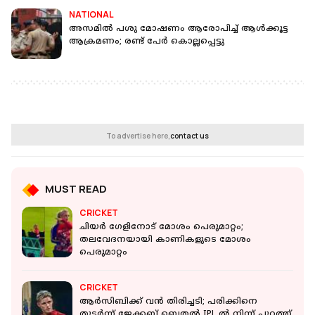
NATIONAL
അസമിൽ പശു മോഷണം ആരോപിച്ച് ആൾക്കൂട്ട
ആക്രമണം; രണ്ട് പേർ കൊല്ലപ്പെട്ടു
To advertise here,
contact us
MUST READ
CRICKET
ചിയര്‍ ഗേളിനോട് മോശം പെരുമാറ്റം;
തലവേദനയായി കാണികളുടെ മോശം
പെരുമാറ്റം
CRICKET
ആര്‍സിബിക്ക് വൻ തിരിച്ചടി; പരിക്കിനെ
തുടര്‍ന്ന് ജേക്കബ് ബെതല്‍ IPL ൽ നിന്ന് പുറത്ത്