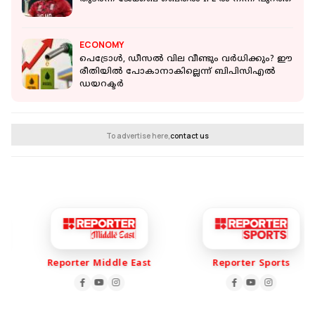
ECONOMY
പെട്രോൾ, ഡീസൽ വില വീണ്ടും വർധിക്കും? ഈ
രീതിയിൽ പോകാനാകില്ലെന്ന് ബിപിസിഎൽ
ഡയറക്ടർ
To advertise here,
contact us
Reporter Middle East
Reporter Sports