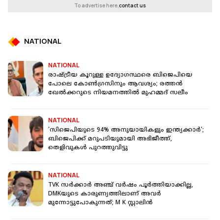
To advertise here,
contact us
NATIONAL
NATIONAL
രാഷ്ട്രീയ കൂറുള്ള ഉദ്യോഗസ്ഥരെ ബിജെപിയെ
പോലെ കോൺഗ്രസിനും ആവശ്യം; രത്തൻ
ഖേൽക്കറുടെ നിയമനത്തിൽ മുഹമ്മദ് സലീം
NATIONAL
'സിജെപിയുടെ 94% അനുയായികളും ഇന്ത്യക്കാര്‍';
ബിജെപിക്ക് മറുപടിയുമായി അഭിജീത്ത്,
തെളിവുകള്‍ പുറത്തുവിട്ടു
NATIONAL
TVK സര്‍ക്കാർ അഞ്ച് വര്‍ഷം പൂര്‍ത്തിയാക്കില്ല,
DMKയുടെ കാരുണ്യത്തിലാണ് അവർ
മുന്നോട്ടുപോകുന്നത്; M K സ്റ്റാലിൻ