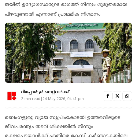
ജയിൽ ഉദ്യോഗസ്ഥരുടെ ഭാഗത്ത് നിന്നും ഗുരുതരമായ
പിഴവുണ്ടായി എന്നാണ് പ്രാഥമിക നിഗമനം
റിപ്പോർട്ടർ നെറ്റ്‌വര്‍ക്ക്‌
2 min read|24 May 2026, 04:41 pm
ബെംഗളുരു: വ്യാജ സുപ്രിംകോടതി ഉത്തരവിലൂടെ
ജീവപരന്ത്യം തടവ് ശിക്ഷയിൽ നിന്നും
രക്ഷപ്പെട്ടയാൾക്ക് എതിരെ കേസ്. കർണാടകയിലെ