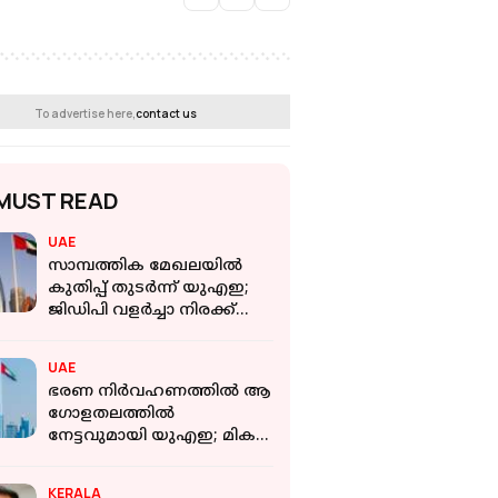
To advertise here,
contact us
MUST READ
UAE
സാമ്പത്തിക മേഖലയിൽ
കുതിപ്പ് തുടർന്ന് യുഎഇ;
ജിഡിപി വളര്‍ച്ചാ നിരക്ക്
അഞ്ച് ശതമാനമാകുമെന്ന്
റിപ്പോർട്ട്
UAE
ഭരണ നിർവഹണത്തിൽ ആ​
ഗോളതലത്തിൽ
നേട്ടവുമായി യുഎഇ; മികച്ച
പ്രവർത്തനങ്ങളുടെ
അംഗീകാരമെന്ന്
KERALA