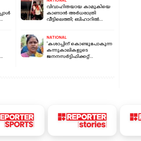
NATIONAL
വിവാഹിതയായ കാമുകിയെ
പോൾ
കാണാന്‍ അർധരാത്രി
വീട്ടിലെത്തി; ബിഹാറിൽ
യുവാവിനെ തല്ലിക്കൊന്നു
LA
NATIONAL
'കശാപ്പിന് കൊണ്ടുപോകുന്ന
കന്നുകാലികളുടെ
ജനനസര്‍ട്ടിഫിക്കറ്റ്
കാണിക്കണം': ബംഗാളിലെ
ഷി
ബിജെപി എംഎല്‍എ