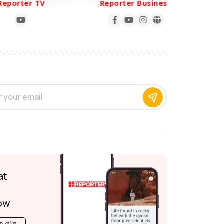
porter TV
Reporter Business
Re
at
ow