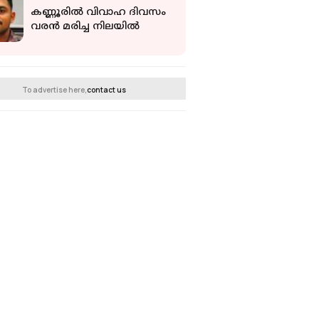
അധികൃതർ
കണ്ണൂരില്‍ വിവാഹ ദിവസം
വരന്‍ മരിച്ച നിലയില്‍
To advertise here,
contact us