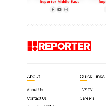
ter Life
Reporter Middle East
Repor
About
Quick Links
About Us
LIVE TV
Contact Us
Careers