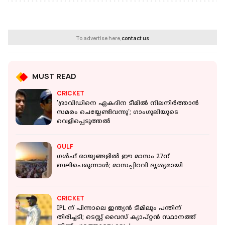
To advertise here,
contact us
MUST READ
CRICKET
'ദ്രാവിഡിനെ ഏകദിന ടീമിൽ നിലനിർത്താൻ
സമരം ചെയ്യേണ്ടിവന്നു'; ഗാം​ഗുലിയുടെ
വെളിപ്പെടുത്തൽ
GULF
ഗൾഫ് രാജ്യങ്ങളിൽ ഈ മാസം 27ന്
ബലിപെരുന്നാൾ; മാസപ്പിറവി ദൃശ്യമായി
CRICKET
IPL ന് പിന്നാലെ ഇന്ത്യൻ ടീമിലും പന്തിന്
തിരിച്ചടി; ടെസ്റ്റ് വൈസ് ക്യാപ്റ്റൻ സ്ഥാനത്ത്