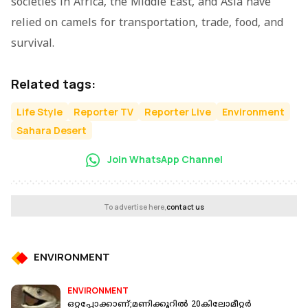
societies in Africa, the Middle East, and Asia have
relied on camels for transportation, trade, food, and
survival.
Related tags:
Life Style
Reporter TV
Reporter Live
Environment
Sahara Desert
Join WhatsApp Channel
To advertise here,
contact us
ENVIRONMENT
ENVIRONMENT
ഒറ്റപ്പോക്കാണ്;മണിക്കൂറിൽ 20കിലോമീറ്റർ