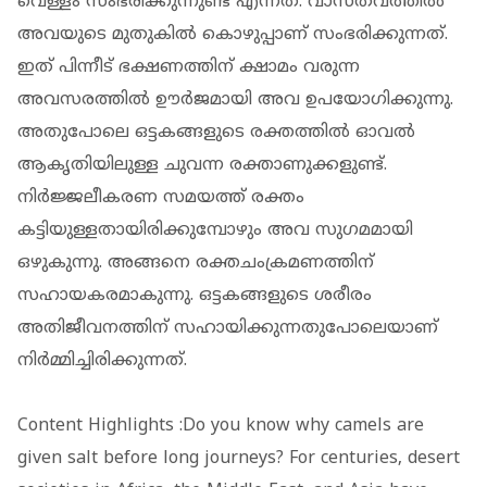
വെള്ളം സംഭരിക്കുന്നുണ്ട് എന്നത്. വാസ്തവത്തില്‍
അവയുടെ മുതുകില്‍ കൊഴുപ്പാണ് സംഭരിക്കുന്നത്.
ഇത് പിന്നീട് ഭക്ഷണത്തിന് ക്ഷാമം വരുന്ന
അവസരത്തില്‍ ഊര്‍ജമായി അവ ഉപയോഗിക്കുന്നു.
അതുപോലെ ഒട്ടകങ്ങളുടെ രക്തത്തില്‍ ഓവല്‍
ആകൃതിയിലുള്ള ചുവന്ന രക്താണുക്കളുണ്ട്.
നിര്‍ജ്ജലീകരണ സമയത്ത് രക്തം
കട്ടിയുള്ളതായിരിക്കുമ്പോഴും അവ സുഗമമായി
ഒഴുകുന്നു. അങ്ങനെ രക്തചംക്രമണത്തിന്
സഹായകരമാകുന്നു. ഒട്ടകങ്ങളുടെ ശരീരം
അതിജീവനത്തിന് സഹായിക്കുന്നതുപോലെയാണ്
നിര്‍മ്മിച്ചിരിക്കുന്നത്.
Content Highlights :Do you know why camels are
given salt before long journeys? For centuries, desert