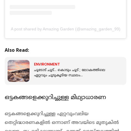
A post shared by Amazing Garden (@amazing_garden_99)
Also Read:
ENVIRONMENT
ചൂടോട് ചൂട്... കൊടും ചൂട് ; ലോകത്തിലെ
ഏറ്റവും ചൂടുകൂടിയ സ്ഥലം
ഏതാണെന്നറിയാമോ?
ഒട്ടകങ്ങളെക്കുറിച്ചുള്ള മിഥ്യാധാരണ
ഒട്ടകങ്ങളെക്കുറിച്ചുള്ള ഏറ്റവുംവലിയ
തെറ്റിദ്ധാരണകളില്‍ ഒന്നാണ് അവയിടെ മുതുകില്‍