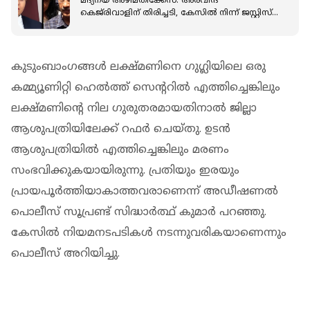
മദ്യനയ അഴിമതിക്കേസ്: അരവിന്ദ്
കെജ്‌രിവാളിന് തിരിച്ചടി, കേസിൽ നിന്ന് ജസ്റ്റിസ്
സ്വർണ്ണ കാന്ത ശർമ്മ പിന്മാറില്ല
കുടുംബാംഗങ്ങൾ ലക്ഷ്മണിനെ ഗുഗ്ലിയിലെ ഒരു
കമ്മ്യൂണിറ്റി ഹെൽത്ത് സെന്ററിൽ എത്തിച്ചെങ്കിലും
ലക്ഷ്മണിൻ്റെ നില ഗുരുതരമായതിനാൽ ജില്ലാ
ആശുപത്രിയിലേക്ക് റഫർ ചെയ്തു. ഉടൻ
ആശുപത്രിയിൽ എത്തിച്ചെങ്കിലും മരണം
സംഭവിക്കുകയായിരുന്നു. പ്രതിയും ഇരയും
പ്രായപൂർത്തിയാകാത്തവരാണെന്ന് അഡീഷണൽ
പൊലീസ് സൂപ്രണ്ട് സിദ്ധാർത്ഥ് കുമാർ പറഞ്ഞു.
കേസിൽ നിയമനടപടികൾ നടന്നുവരികയാണെന്നും
പൊലീസ് അറിയിച്ചു.