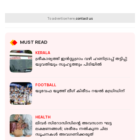
To advertise here,
contact us
MUST READ
KERALA
ശ്രീകാര്യത്ത് ഇന്‍സ്റ്റഗ്രാം വഴി ഹണിട്രാപ്പ് തട്ടിപ്പ്;
യുവതിയും സുഹൃത്തും പിടിയില്‍
FOOTBALL
യുവേഫ യൂത്ത് ലീ​ഗ് കിരീടം റയൽ മഡ്രിഡിന്
HEALTH
ലിവര്‍ സിറോസിസിന്റെ അവസാന ഘട്ട
ലക്ഷണങ്ങള്‍; ശരീരം നല്‍കുന്ന ചില
സൂചനകള്‍ അവഗണിക്കരുത്