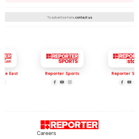
To advertise here,
contact us
le East
Reporter Sports
Reporter Stor
Careers