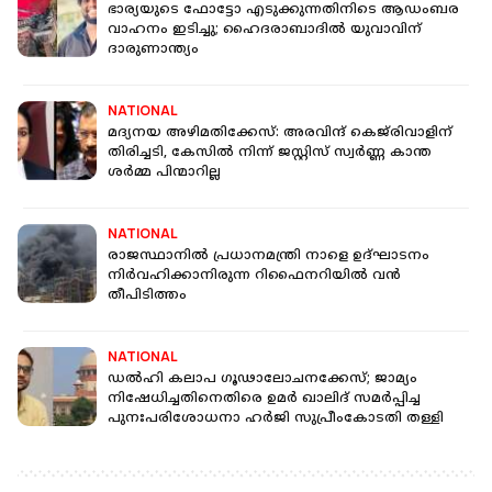
ഭാര്യയുടെ ഫോട്ടോ എടുക്കുന്നതിനിടെ ആഡംബര
വാഹനം ഇടിച്ചു; ഹൈദരാബാദിൽ യുവാവിന്
ദാരുണാന്ത്യം
NATIONAL
മദ്യനയ അഴിമതിക്കേസ്: അരവിന്ദ് കെജ്‌രിവാളിന്
തിരിച്ചടി, കേസിൽ നിന്ന് ജസ്റ്റിസ് സ്വർണ്ണ കാന്ത
ശർമ്മ പിന്മാറില്ല
NATIONAL
രാജസ്ഥാനിൽ പ്രധാനമന്ത്രി നാളെ ഉദ്ഘാടനം
നിർവഹിക്കാനിരുന്ന റിഫൈനറിയിൽ വൻ
തീപിടിത്തം
NATIONAL
ഡൽഹി കലാപ ഗൂഢാലോചനക്കേസ്; ജാമ്യം
നിഷേധിച്ചതിനെതിരെ ഉമർ ഖാലിദ് സമർപ്പിച്ച
പുനഃപരിശോധനാ ഹർജി സുപ്രീംകോടതി തള്ളി