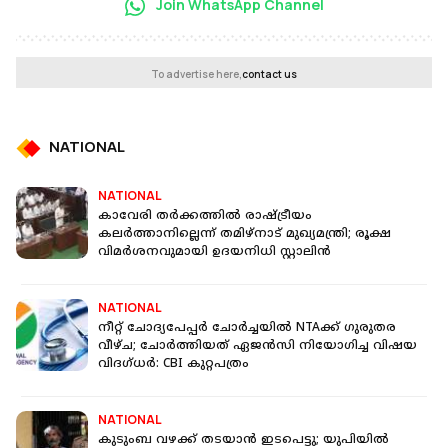
Join WhatsApp Channel
To advertise here,
contact us
NATIONAL
NATIONAL
കാവേരി തർക്കത്തിൽ രാഷ്ട്രീയം
കലർത്താനില്ലെന്ന് തമിഴ്‌നാട് മുഖ്യമന്ത്രി; രൂക്ഷ
വിമർശനവുമായി ഉദയനിധി സ്റ്റാലിൻ
NATIONAL
നീറ്റ് ചോദ്യപേപ്പർ ചോർച്ചയിൽ NTAക്ക് ഗുരുതര
വീഴ്ച; ചോർത്തിയത് ഏജൻസി നിയോഗിച്ച വിഷയ
വിദഗ്ധർ: CBI കുറ്റപത്രം
NATIONAL
കുടുംബ വഴക്ക് തടയാന്‍ ഇടപെട്ടു; യുപിയിൽ