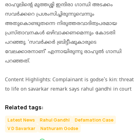
രാഹുലിന്റെ മുത്തശ്ശി ഇന്ദിരാ ഗാന്ധി അടക്കം
സവർക്കറെ പ്രശംസിച്ചിരുന്നുവെന്നും
അതുകൊണ്ടുതന്നെ നിരുത്തരവാദിത്വപരമായ
പ്രസ്താവനകൾ ഒഴിവാക്കണമെന്നും കോടതി
പറഞ്ഞു. 'സവർക്കർ ബ്രിട്ടീഷുകാരുടെ
വേലക്കാരനാണ്' എന്നായിരുന്നു രാഹുൽ ഗാന്ധി
പറഞ്ഞത്.
Content Highlights: Complainant is godse's kin: threat
to life on savarkar remark says rahul gandhi in court
Related tags:
Latest News
Rahul Gandhi
Defamation Case
V D Savarkar
Nathuram Godse