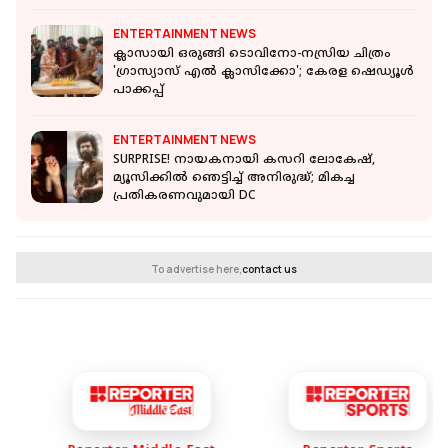
ENTERTAINMENT NEWS
ക്ലാസായി ഒരുങ്ങി ടൊവിനോ-നസ്രിയ ചിത്രം
'ഗ്രാസ്യാസ് എൽ ക്ലാസിക്കോ'; കേരള ഷെഡ്യൂൾ
പാക്കപ്പ്
ENTERTAINMENT NEWS
SURPRISE! നായകനായി കസറി ലോകേഷ്,
മ്യൂസിക്കിൽ ഞെട്ടിച്ച് അനിരുദ്ധ്; മികച്ച
പ്രതികരണവുമായി DC
To advertise here,
contact us