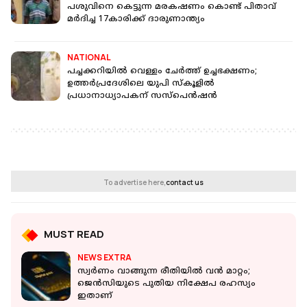
പശുവിനെ കെട്ടുന്ന മരകഷണം കൊണ്ട് പിതാവ്
മർദിച്ച 17കാരിക്ക് ദാരുണാന്ത്യം
NATIONAL
പച്ചക്കറിയില്‍ വെള്ളം ചേര്‍ത്ത് ഉച്ചഭക്ഷണം;
ഉത്തര്‍പ്രദേശിലെ യുപി സ്‌കൂളില്‍
പ്രധാനാധ്യാപകന് സസ്‌പെന്‍ഷന്‍
To advertise here,
contact us
MUST READ
NEWS EXTRA
സ്വര്‍ണം വാങ്ങുന്ന രീതിയില്‍ വന്‍ മാറ്റം;
ജെന്‍സിയുടെ പുതിയ നിക്ഷേപ രഹസ്യം
ഇതാണ്