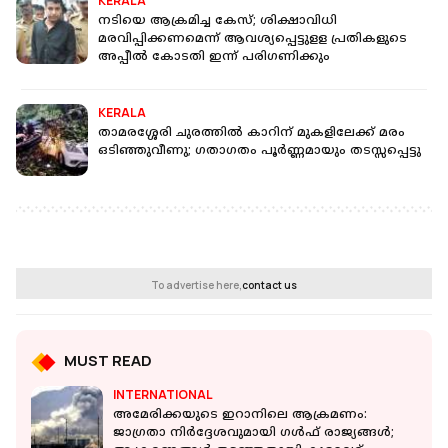
KERALA
നടിയെ ആക്രമിച്ച കേസ്; ശിക്ഷാവിധി
മരവിപ്പിക്കണമെന്ന് ആവശ്യപ്പെട്ടുളള പ്രതികളുടെ
അപ്പീൽ കോടതി ഇന്ന് പരിഗണിക്കും
KERALA
താമരശ്ശേരി ചുരത്തിൽ കാറിന് മുകളിലേക്ക് മരം
ഒടിഞ്ഞുവീണു; ഗതാഗതം പൂർണ്ണമായും തടസ്സപ്പെട്ടു
To advertise here,
contact us
MUST READ
INTERNATIONAL
അമേരിക്കയുടെ ഇറാനിലെ ആക്രമണം:
ജാഗ്രതാ നിർദ്ദേശവുമായി ഗൾഫ് രാജ്യങ്ങൾ;