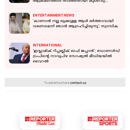
ആക്രമണങ്ങൾ തടഞ്ഞതായി കുവൈറ്റ്
സൈന്യം
ENTERTAINMENT NEWS
'കാണാന്‍ നല്ല ലുക്കുള്ള ആള്‍ ഭര്‍ത്താവായി
വരണമെന്ന് ഞാന്‍ ആഗ്രഹിച്ചിരുന്നു'; സ്വാസിക
INTERNATIONAL
'ഇസ്ലാമിക് റിപ്പബ്ലിക് ഓഫ് ജപ്പാൻ'; ഡോണൾഡ്
ട്രംപിൻ്റെ നാവുപിഴ സോഷ്യൽ മീഡിയയിൽ
വൈറൽ
To advertise here,
contact us