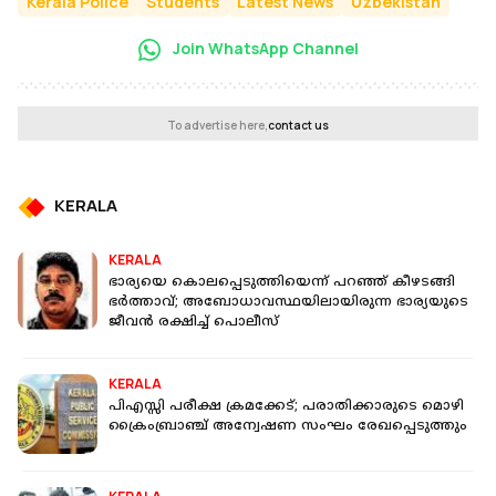
Kerala Police
Students
Latest News
Uzbekistan
Join WhatsApp Channel
To advertise here,
contact us
KERALA
KERALA
ഭാര്യയെ കൊലപ്പെടുത്തിയെന്ന് പറഞ്ഞ് കീഴടങ്ങി
ഭർത്താവ്; അബോധാവസ്ഥയിലായിരുന്ന ഭാര്യയുടെ
ജീവൻ രക്ഷിച്ച് പൊലീസ്
KERALA
പിഎസ്സി പരീക്ഷ ക്രമക്കേട്; പരാതിക്കാരുടെ മൊഴി
ക്രൈംബ്രാഞ്ച് അന്വേഷണ സംഘം രേഖപ്പെടുത്തും