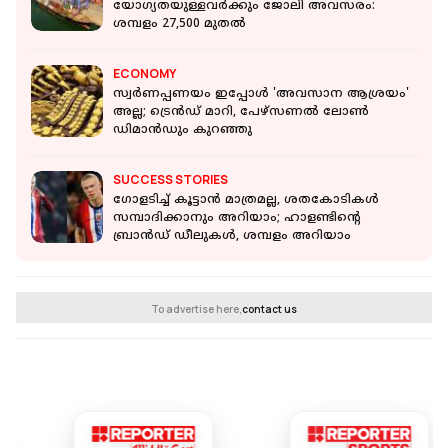
യോഗ്യതയുള്ളവർക്കും ജോലി അവസരം:
ശമ്പളം 27,500 മുതല്‍
ECONOMY
സ്വർണപ്പണയം ഇപ്പോള്‍ 'അവസാന ആശ്രയം'
അല്ല; ട്രെന്‍ഡ് മാറി, പേഴ്സണല്‍ ലോണ്‍
ഡിമാന്‍ഡും കുറഞ്ഞു
SUCCESS STORIES
ഗോളടിച്ച് കൂട്ടാൻ മാത്രമല്ല, ശതകോടികൾ
സമ്പാദിക്കാനും അറിയാം; ഹാളണ്ടിന്റെ
ബ്രാൻഡ് ഡീലുകൾ, ശമ്പളം അറിയാം
To advertise here,
contact us