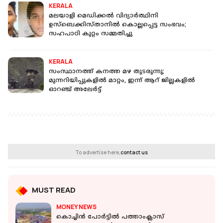
KERALA
മലയാളി മെഡിക്കല്‍ വിദ്യാര്‍ത്ഥിനി
ഉസ്‌ബെക്കിസ്താനില്‍ കൊല്ലപ്പെട്ട സംഭവം;
സഹപാഠി കുറ്റം സമ്മതിച്ചു
KERALA
സംസ്ഥാനത്ത് കനത്ത മഴ തുടരുന്നു;
മുന്നറിയിപ്പുകളില്‍ മാറ്റം, ഇന്ന് ആറ് ജില്ലകളില്‍
ഓറഞ്ച് അലേര്‍ട്ട്
To advertise here,
contact us
MUST READ
MONEY NEWS
കൊച്ചിന്‍ പോർട്ടില്‍‌ പത്താംക്ലാസ്