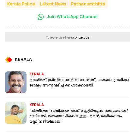
Kerala Police
Latest News
Pathanamthitta
Join WhatsApp Channel
To advertise here,
contact us
KERALA
KERALA
രഞ്ജിത്ത് ശ്രീനിവാസന്‍ വധക്കേസ്; പത്താം പ്രതിക്ക്
ജാമ്യം അനുവദിച്ച് ഹൈക്കോടതി
KERALA
'സ്ത്രീയെ രക്ഷിക്കാനാണ് മണ്ണിടിയുന്ന ഭാഗത്തേക്ക്
ഓടിയത്, തലയൊഴികെയുള്ള എന്റെ ശരീരഭാഗം
മണ്ണിനടിയിലായി'