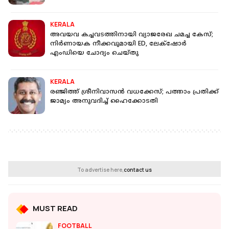
KERALA
അവയവ കച്ചവടത്തിനായി വ്യാജരേഖ ചമച്ച കേസ്;
നിര്‍ണായക നീക്കവുമായി ED, ലേക്‌ഷോര്‍
എംഡിയെ ചോദ്യം ചെയ്തു
KERALA
രഞ്ജിത്ത് ശ്രീനിവാസന്‍ വധക്കേസ്; പത്താം പ്രതിക്ക്
ജാമ്യം അനുവദിച്ച് ഹൈക്കോടതി
To advertise here,
contact us
MUST READ
FOOTBALL