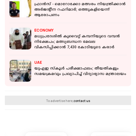
ഫ്രാൻസ് - മൊറോക്കോ മത്സരം നിയന്ത്രിക്കാൻ
അര്‍ജന്‍റീന റഫറിമാര്‍; ഒത്തുകളിയെന്ന്
ആരോപണം
ECONOMY
മധ്യപ്രദേശിൽ കുവൈറ്റ് കമ്പനിയുടെ വമ്പൻ
നിക്ഷേപം; മത്സ്യബന്ധന മേഖല
വികസിപ്പിക്കാൻ 7,430 കോടിയുടെ കരാർ
UAE
യുഎഇ സ്കൂൾ പരീക്ഷാഫലം; തീയതികളും
സമയക്രമവും പ്രഖ്യാപിച്ച് വിദ്യാഭ്യാസ മന്ത്രാലയം
To advertise here,
contact us