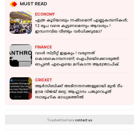
MUST READ
ECONOMY
എത്ര കൂടിയാലും നഷ്ടമെന്ന് എണ്ണകമ്പനികൾ;
12 രൂപ വരെ കൂട്ടണമെന്നും ആവശ്യം !
ഇന്ധനവില വീണ്ടും വർധിക്കുമോ?
FINANCE
വാൾ സ്ട്രീറ്റ് ഇളകും ! വരുന്നത്
കൊലകൊമ്പനാണ്; ഐപിഒയ്ക്കൊരുങ്ങി
ഓപ്പൺ എഐയെ മറികടന്ന ആന്ത്രോപിക്
CRICKET
ആര്‍സിബിക്ക് അഭിനന്ദനങ്ങളുമായി മുന്‍ ടീം
ഉടമ വിജയ് മല്യ; ആഹ്ലാദം പങ്കുവെച്ചത്
സാമൂഹിക മാധ്യമത്തില്‍
To advertise here,
contact us