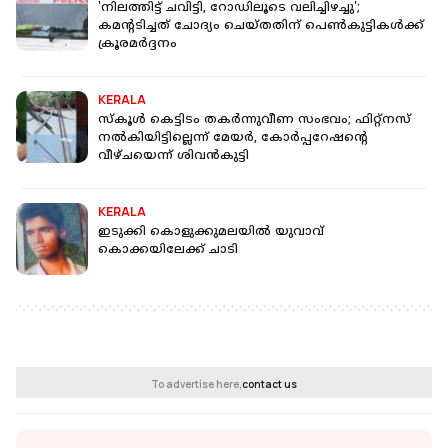
'നിലത്തിട്ട് ചവിട്ടി, റോഡിലൂടെ വലിച്ചിഴച്ചു';
കമന്റടിച്ചത് ചോദ്യം ചെയ്തതിന് പെണ്‍കുട്ടികള്‍ക്ക്
ക്രൂരമര്‍ദ്ദനം
KERALA
സ്‌കൂൾ കെട്ടിടം തകർന്നുവീണ സംഭവം; ഫിറ്റ്‌നസ്
നൽകിയിട്ടില്ലെന്ന് മേയ‍‍ർ, കോർപ്പറേഷന്റെ
വീഴ്ചയെന്ന് ശിവൻകുട്ടി
KERALA
ഇടുക്കി കൊളുക്കുമലയില്‍ യുവാവ്
കൊക്കയിലേക്ക് ചാടി
To advertise here,
contact us