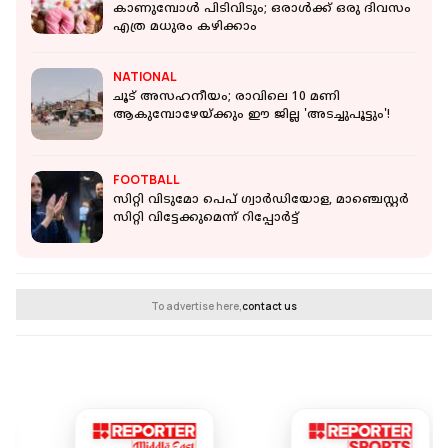
കാണുമ്പോൾ പിടിവിടും; ഒരാൾക്ക് ഒരു ദിവസം
എത്ര മധുരം കഴിക്കാം
NATIONAL
ചൂട് അസഹനീയം; രാവിലെ 10 മണി
ആകുമ്പോഴേയ്ക്കും ഈ ജില്ല 'അടച്ചുപൂട്ടും'!
FOOTBALL
സിറ്റി വിടുമോ പെപ് ഗ്വാര്‍ഡിയോള, മാഞ്ചെസ്റ്റര്‍
സിറ്റി വിട്ടേക്കുമെന്ന് റിപ്പോർട്ട്
To advertise here,
contact us