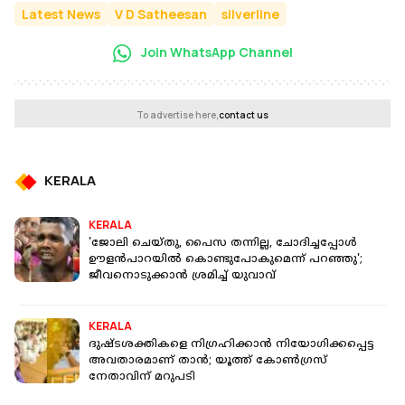
Latest News
V D Satheesan
silverline
Join WhatsApp Channel
To advertise here,
contact us
KERALA
KERALA
'ജോലി ചെയ്തു, പൈസ തന്നില്ല, ചോദിച്ചപ്പോൾ
ഊളൻപാറയിൽ കൊണ്ടുപോകുമെന്ന് പറഞ്ഞു';
ജീവനൊടുക്കാൻ ശ്രമിച്ച് യുവാവ്
KERALA
ദുഷ്ടശക്തികളെ നിഗ്രഹിക്കാന്‍ നിയോഗിക്കപ്പെട്ട
അവതാരമാണ് താന്‍; യൂത്ത് കോണ്‍ഗ്രസ്
നേതാവിന് മറുപടി