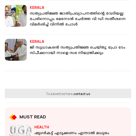
KERALA
സത്യപ്രതിജ്ഞ ജാതിപ്രഖ്യാപനത്തിൻ്റെ വേദിയല്ല:
പേരിനൊപ്പം മേനോൻ ചേർത്ത വി ഡി സതീശനെ
വിമർശിച്ച് വിനിൽ പോൾ
KERALA
ജി സുധാകരന്‍ സത്യപ്രതിജ്ഞ ചെയ്തു; പ്രോ ടേം
സ്പീക്കറായി നാളെ സഭ നിയന്ത്രിക്കും
To advertise here,
contact us
MUST READ
HEALTH
ഷുഗർകട്ട് എടുക്കണം എന്നാൽ മധുരം