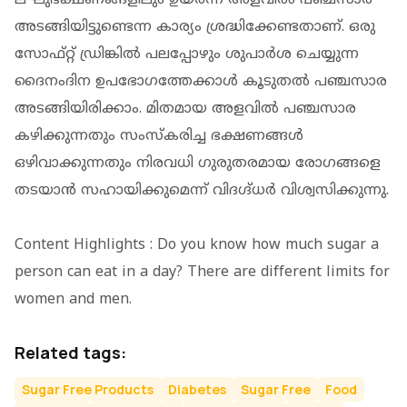
അടങ്ങിയിട്ടുണ്ടെന്ന കാര്യം ശ്രദ്ധിക്കേണ്ടതാണ്. ഒരു
സോഫ്റ്റ് ഡ്രിങ്കില്‍ പലപ്പോഴും ശുപാര്‍ശ ചെയ്യുന്ന
ദൈനംദിന ഉപഭോഗത്തേക്കാള്‍ കൂടുതല്‍ പഞ്ചസാര
അടങ്ങിയിരിക്കാം. മിതമായ അളവില്‍ പഞ്ചസാര
കഴിക്കുന്നതും സംസ്‌കരിച്ച ഭക്ഷണങ്ങള്‍
ഒഴിവാക്കുന്നതും നിരവധി ഗുരുതരമായ രോഗങ്ങളെ
തടയാന്‍ സഹായിക്കുമെന്ന് വിദഗ്ദ്ധര്‍ വിശ്വസിക്കുന്നു.
Content Highlights : Do you know how much sugar a
person can eat in a day? There are different limits for
women and men.
Related tags:
Sugar Free Products
Diabetes
Sugar Free
Food