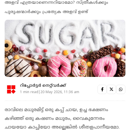
അളവ് എത്രയാണെന്നറിയാമോ? സ്ത്രീകള്‍ക്കും
പുരുഷന്മാര്‍ക്കും പ്രത്യേക അളവ് ഉണ്ട്
റിപ്പോർട്ടർ നെറ്റ്‌വര്‍ക്ക്‌
1 min read|20 May 2026, 11:36 am
രാവിലെ മധുരമിട്ട് ഒരു കപ്പ് ചായ, ഉച്ച ഭക്ഷണം
കഴിഞ്ഞ് ഒരു കഷണം മധുരം, വൈകുന്നേരം
ചായയോ കാപ്പിയോ അല്ലെങ്കില്‍ ശീതളപാനീയമോ.