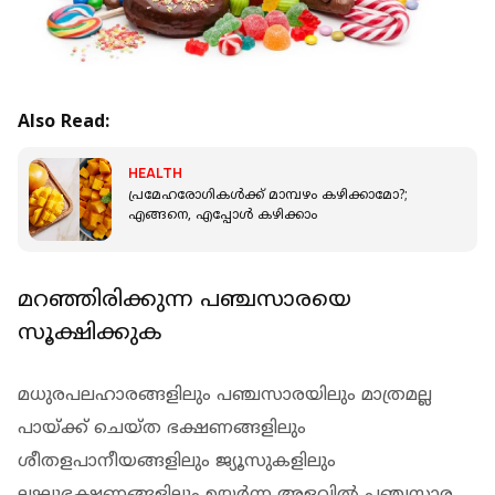
Also Read:
HEALTH
പ്രമേഹരോഗികള്‍ക്ക് മാമ്പഴം കഴിക്കാമോ?;
എങ്ങനെ, എപ്പോള്‍ കഴിക്കാം
മറഞ്ഞിരിക്കുന്ന പഞ്ചസാരയെ
സൂക്ഷിക്കുക
മധുരപലഹാരങ്ങളിലും പഞ്ചസാരയിലും മാത്രമല്ല
പായ്ക്ക് ചെയ്ത ഭക്ഷണങ്ങളിലും
ശീതളപാനീയങ്ങളിലും ജ്യൂസുകളിലും
ലഘുഭക്ഷണങ്ങളിലും ഉയര്‍ന്ന അളവില്‍ പഞ്ചസാര