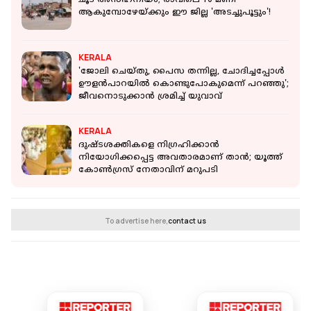
ചൂട് അസഹനീയം; രാവിലെ 10 മണി
ആകുമ്പോഴേയ്ക്കും ഈ ജില്ല 'അടച്ചുപൂട്ടും'!
KERALA
'ജോലി ചെയ്തു, പൈസ തന്നില്ല, ചോദിച്ചപ്പോൾ
ഊളൻപാറയിൽ കൊണ്ടുപോകുമെന്ന് പറഞ്ഞു';
ജീവനൊടുക്കാൻ ശ്രമിച്ച് യുവാവ്
KERALA
ദുഷ്ടശക്തികളെ നിഗ്രഹിക്കാന്‍
നിയോഗിക്കപ്പെട്ട അവതാരമാണ് താന്‍; യൂത്ത്
കോണ്‍ഗ്രസ് നേതാവിന് മറുപടി
To advertise here,
contact us