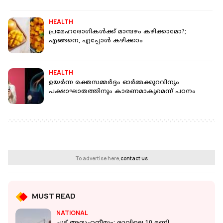
HEALTH
പ്രമേഹരോഗികള്‍ക്ക് മാമ്പഴം കഴിക്കാമോ?;
എങ്ങനെ, എപ്പോള്‍ കഴിക്കാം
HEALTH
ഉയര്‍ന്ന രക്തസമ്മര്‍ദ്ദം ഓര്‍മ്മക്കുറവിനും
പക്ഷാഘാതത്തിനും കാരണമാകുമെന്ന് പഠനം
To advertise here,
contact us
MUST READ
NATIONAL