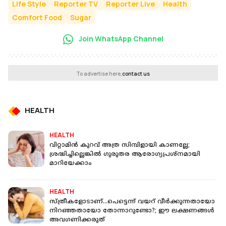
Life Style
Reporter TV
Reporter Live
Health
Comfort Food
Sugar
Join WhatsApp Channel
To advertise here,
contact us
HEALTH
HEALTH
വിറ്റാമിന്‍ കുറവ് അത്ര സിമ്പിളായി കാണല്ലേ;
ശ്രദ്ധിച്ചില്ലെങ്കില്‍ ഗുരുതര ആരോഗ്യപ്രശ്‌നമായി
മാറിയേക്കാം
HEALTH
സ്ത്രീകളോടാണ്...പെട്ടെന്ന് വയറ് വീര്‍ക്കുന്നതായോ
നിറഞ്ഞതായോ തോന്നാറുണ്ടോ?; ഈ ലക്ഷണങ്ങള്‍
അവഗണിക്കരുത്