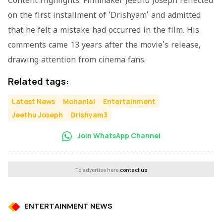
Content Highlights: Filmmaker Jeethu Joseph reflected
on the first installment of ‘Drishyam’ and admitted
that he felt a mistake had occurred in the film. His
comments came 13 years after the movie’s release,
drawing attention from cinema fans.
Related tags:
Latest News
Mohanlal
Entertainment
Jeethu Joseph
Drishyam3
Join WhatsApp Channel
To advertise here,
contact us
ENTERTAINMENT NEWS