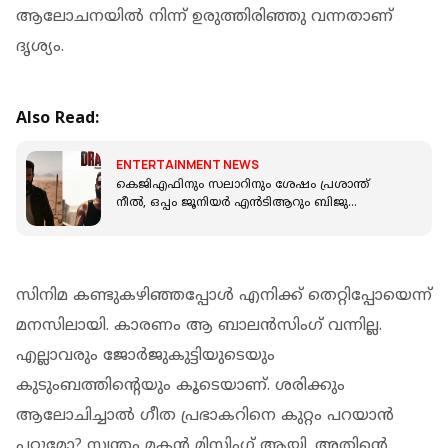
ആലോചനയില്‍ നിന്ന് ഉരുത്തിരിഞ്ഞു വന്നതാണ്
ദൃശ്യം.
Also Read:
ENTERTAINMENT NEWS
കെജിഎഫിനും സലാറിനും ശേഷം പ്രശാന്ത്
നീൽ, ഒപ്പം ജൂനിയർ എൻടിആറും ബിജു
മേനോനും; ഡ്രാഗൺ ടീസർ പുറത്ത്
സിനിമ കണ്ടുകഴിഞ്ഞപ്പോള്‍ എനിക്ക് തെറ്റിപ്പോയെന്ന്
മനസിലായി. കാരണം ആ ബാലന്‍സിം​ഗ് വന്നില്ല.
എല്ലാവരും ജോര്‍ജുകുട്ടിയുടെയും
കുടുംബത്തിന്‍റെയും കൂടെയാണ്. ശരിക്കും
ആലോചിച്ചാല്‍ ​ഗീത പ്രഭാകറിനെ കുറ്റം പറയാന്‍
പറ്റുമോ? സ്വന്തം മകന്‍ മിസ്സിം​ഗ് ആയി. അതിന്‍റെ