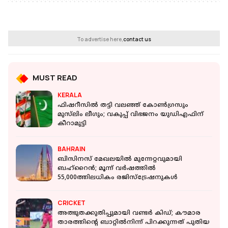
To advertise here,
contact us
MUST READ
KERALA
ഫിഷറീസിൽ തട്ടി വലഞ്ഞ് കോൺഗ്രസും
മുസ്‌ലിം ലീ​ഗും; വകുപ്പ് വിഭജനം യുഡിഎഫിന്
കീറാമുട്ടി
BAHRAIN
ബിസിനസ് മേഖലയിൽ മുന്നേറ്റവുമായി
ബഹ്റൈൻ; മൂന്ന് വർഷത്തിൽ
55,000ത്തിലധികം രജിസ്ട്രേഷനുകൾ
CRICKET
അത്ഭുതക്കുതിപ്പുമായി വണ്ടര്‍ കിഡ്; കൗമാര
താരത്തിന്റെ ബാറ്റില്‍നിന്ന് പിറക്കുന്നത് പുതിയ