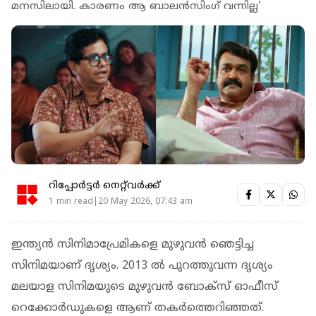
മനസിലായി. കാരണം ആ ബാലന്‍സിം​ഗ് വന്നില്ല'
റിപ്പോർട്ടർ നെറ്റ്‌വര്‍ക്ക്‌
1 min read|20 May 2026, 07:43 am
ഇന്ത്യൻ സിനിമാപ്രേമികളെ മുഴുവൻ ഞെട്ടിച്ച
സിനിമയാണ് ദൃശ്യം. 2013 ൽ പുറത്തുവന്ന ദൃശ്യം
മലയാള സിനിമയുടെ മുഴുവൻ ബോക്സ് ഓഫീസ്
റെക്കോർഡുകളെ ആണ് തകർത്തെറിഞ്ഞത്.