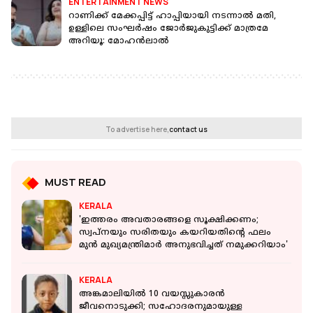
ENTERTAINMENT NEWS
റാണിക്ക് മേക്കപ്പിട്ട് ഹാപ്പിയായി നടന്നാല്‍ മതി,
ഉള്ളിലെ സംഘര്‍ഷം ജോര്‍ജുകുട്ടിക്ക് മാത്രമേ
അറിയൂ: മോഹന്‍ലാല്‍
To advertise here,
contact us
MUST READ
KERALA
'ഇത്തരം അവതാരങ്ങളെ സൂക്ഷിക്കണം;
സ്വപ്നയും സരിതയും കയറിയതിൻ്റെ ഫലം
മുൻ മുഖ്യമന്ത്രിമാർ അനുഭവിച്ചത് നമുക്കറിയാം'
KERALA
അങ്കമാലിയില്‍ 10 വയസ്സുകാരന്‍
ജീവനൊടുക്കി; സഹോദരനുമായുള്ള