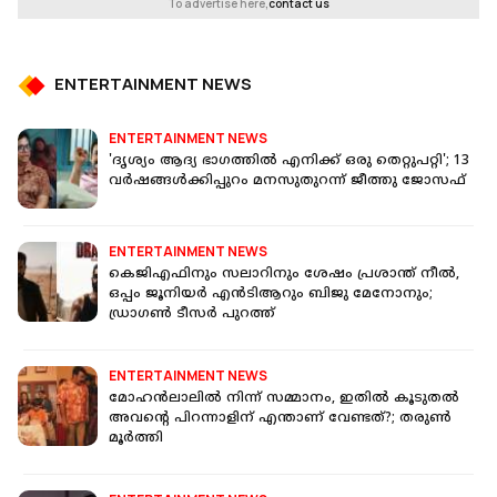
To advertise here,
contact us
ENTERTAINMENT NEWS
ENTERTAINMENT NEWS
'ദൃശ്യം ആദ്യ ഭാഗത്തിൽ എനിക്ക് ഒരു തെറ്റുപറ്റി'; 13
വര്‍ഷങ്ങള്‍ക്കിപ്പുറം മനസുതുറന്ന് ജീത്തു ജോസഫ്
ENTERTAINMENT NEWS
കെജിഎഫിനും സലാറിനും ശേഷം പ്രശാന്ത് നീൽ,
ഒപ്പം ജൂനിയർ എൻടിആറും ബിജു മേനോനും;
ഡ്രാഗൺ ടീസർ പുറത്ത്
ENTERTAINMENT NEWS
മോഹൻലാലിൽ നിന്ന് സമ്മാനം, ഇതിൽ കൂടുതൽ
അവന്റെ പിറന്നാളിന് എന്താണ് വേണ്ടത്?; തരുൺ
മൂർത്തി