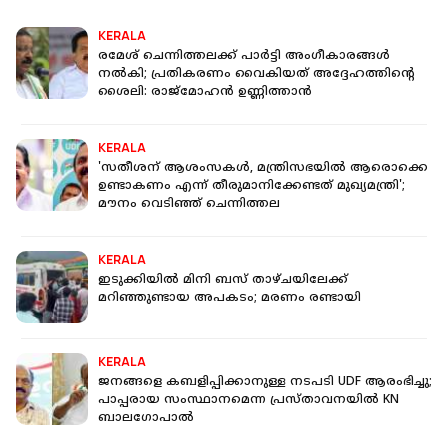
KERALA
രമേശ് ചെന്നിത്തലക്ക് പാർട്ടി അംഗീകാരങ്ങൾ
നൽകി; പ്രതികരണം വൈകിയത് അദ്ദേഹത്തിന്റെ
ശൈലി: രാജ്മോഹൻ ഉണ്ണിത്താൻ
KERALA
'സതീശന് ആശംസകൾ, മന്ത്രിസഭയിൽ ആരൊക്കെ
ഉണ്ടാകണം എന്ന് തീരുമാനിക്കേണ്ടത് മുഖ്യമന്ത്രി';
മൗനം വെടിഞ്ഞ് ചെന്നിത്തല
KERALA
ഇടുക്കിയില്‍ മിനി ബസ് താഴ്ചയിലേക്ക്
മറിഞ്ഞുണ്ടായ അപകടം; മരണം രണ്ടായി
KERALA
ജനങ്ങളെ കബളിപ്പിക്കാനുള്ള നടപടി UDF ആരംഭിച്ചു;
പാപ്പരായ സംസ്ഥാനമെന്ന പ്രസ്താവനയില്‍ KN
ബാലഗോപാല്‍