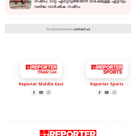
നഷ്ടം; ടാറ്റ ഏറ്റെടുത്തതിന് ശേഷമുള്ള ഏറ്റവും
വലിയ വാര്‍ഷിക നഷ്ടം
To advertise here,
contact us
Reporter Middle East
Reporter Sports