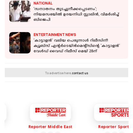
NATIONAL
'സനാതനം തുടച്ചുനീക്കപ്പെടണം';
നിയമസഭയിൽ ഉദയനിധി സ്റ്റാലിൻ, വിമർശിച്ച്
ബിജെപി
ENTERTAINMENT NEWS
'കാട്ടാളൻ' വലിയ പെരുന്നാള്‍ റിലീസിന്!
ക്യൂബ്സ് എൻ്റർടെയ്ൻമെന്‍റ്സിന്‍റെ 'കാട്ടാളൻ'
വേൾഡ് വൈഡ് റിലീസ് മെയ് 28ന്
To advertise here,
contact us
Reporter Middle East
Reporter Sports