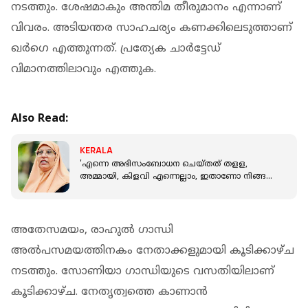
നടത്തും. ശേഷമാകും അന്തിമ തീരുമാനം എന്നാണ്
വിവരം. അടിയന്തര സാഹചര്യം കണക്കിലെടുത്താണ്
ഖര്‍ഗെ എത്തുന്നത്. പ്രത്യേക ചാര്‍ട്ടേഡ്
വിമാനത്തിലാവും എത്തുക.
Also Read:
KERALA
'എന്നെ അഭിസംബോധന ചെയ്തത് തളള,
അമ്മായി, കിളവി എന്നെല്ലാം, ഇതാണോ നിങ്ങൾ
പഠിച്ച ലീഗ് രാഷ്ട്രീയം?'- സുഹ്‌റ മമ്പാട്
അതേസമയം, രാഹുൽ ഗാന്ധി
അൽപസമയത്തിനകം നേതാക്കളുമായി കൂടിക്കാഴ്ച
നടത്തും. സോണിയാ ഗാന്ധിയുടെ വസതിയിലാണ്
കൂടിക്കാഴ്ച. നേതൃത്വത്തെ കാണാന്‍