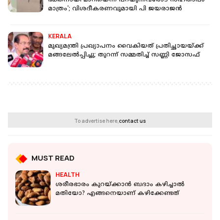
ഭക്തനായി മാറിയെന്ന് പറയുന്നവരോട് സഹതാപം
മാത്രം'; വിശദീകരണവുമായി പി ജയരാജൻ
KERALA
മുഖ്യമന്ത്രി പ്രഖ്യാപനം വൈകിയത് പ്രതിച്ഛായയ്ക്ക്
മങ്ങലേല്‍പ്പിച്ചു; തുറന്ന് സമ്മതിച്ച് സണ്ണി ജോസഫ്
To advertise here,
contact us
MUST READ
HEALTH
ശരീരഭാരം കുറയ്ക്കാന്‍ ബദാം കഴിച്ചാല്‍
മതിയോ? എങ്ങനെയാണ് കഴിക്കേണ്ടത്