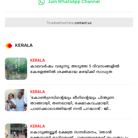
Join WhatsApp Channel
To advertise here,
contact us
KERALA
KERALA
കാലവര്‍ഷം വരുന്നു; അടുത്ത 5 ദിവസങ്ങളില്‍
കേരളത്തില്‍ ശക്തമായ മഴയ്ക്ക് സാധ്യത
KERALA
'കോൺഗ്രസിന്റെയും ലീഗിന്റെയും പിന്തുണ
താങ്ങായി, തണലായി, രക്ഷാകവചമായി;
പാണക്കാടെത്തിയത് നന്ദി പറയാൻ'- ജി
സുധാകരൻ
KERALA
കൊടുങ്ങല്ലൂർ ക്ഷേത്ര സന്ദർശനം, 'ഞാൻ