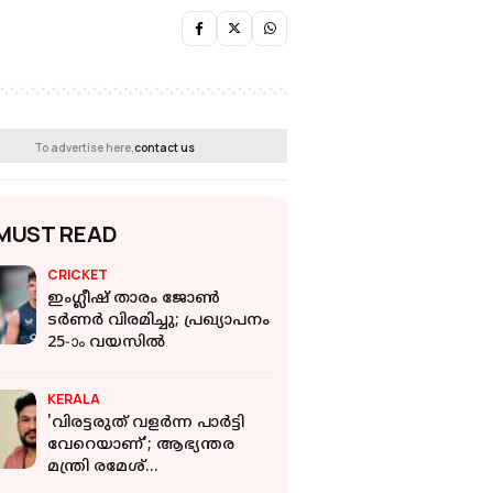
To advertise here,
contact us
MUST READ
CRICKET
ഇംഗ്ലീഷ് താരം ജോൺ
ടർണർ വിരമിച്ചു; പ്രഖ്യാപനം
25-ാം വയസിൽ
KERALA
'വിരട്ടരുത് വളർന്ന പാർട്ടി
വേറെയാണ്'; ആഭ്യന്തര
മന്ത്രി രമേശ്
ചെന്നിത്തലയെ വെല്ലുവിളിച്ച്