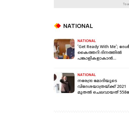
To a
NATIONAL
NATIONAL
'Get Ready With Me'; ദേ
കൈത്തറി ദിനത്തിൽ
പങ്കാളികളാകാൻ
യുവതയോട് അഭ്യർത്ഥിച്ച
പ്രധാനമന്ത്രി
NATIONAL
നരേന്ദ്ര മോദിയുടെ
വിദേശയാത്രയ്ക്ക് 2021
മുതല്‍ ചെലവായത് 558
രൂപ; കേന്ദ്രം രാജ്യസഭയി