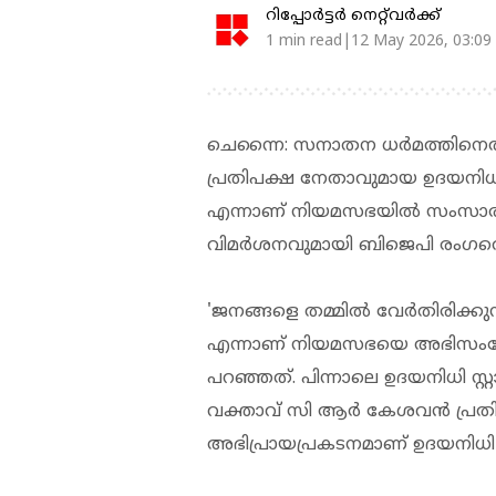
റിപ്പോർട്ടർ നെറ്റ്‌വര്‍ക്ക്‌
1 min read|12 May 2026, 03:09
ചെന്നൈ: സനാതന ധർമത്തിനെ
പ്രതിപക്ഷ നേതാവുമായ ഉദയനിധി 
എന്നാണ് നിയമസഭയിൽ സംസാരിക്
വിമർശനവുമായി ബിജെപി രംഗത്ത
'ജനങ്ങളെ തമ്മിൽ വേർതിരിക്കുന്
എന്നാണ് നിയമസഭയെ അഭിസംബോ
പറഞ്ഞത്. പിന്നാലെ ഉദയനിധി സ
വക്താവ് സി ആർ കേശവൻ പ്രതിക
അഭിപ്രായപ്രകടനമാണ് ഉദയനിധി 