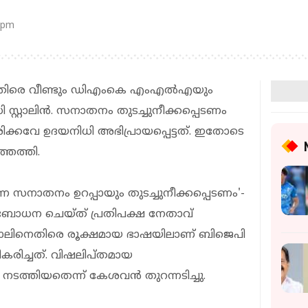
 pm
തിരെ വീണ്ടും ഡിഎംകെ എംഎൽഎയും
സ്റ്റാലിൻ. സനാതനം തുടച്ചുനീക്കപ്പെടണം
കവേ ഉദയനിധി അഭിപ്രായപ്പെട്ടത്. ഇതോടെ
െത്തി.
ന സനാതനം ഉറപ്പായും തുടച്ചുനീക്കപ്പെടണം'-
ധന ചെയ്ത് പ്രതിപക്ഷ നേതാവ്
്റ്റാലിനെതിരെ രൂക്ഷമായ ഭാഷയിലാണ് ബിജെപി
രിച്ചത്. വിഷലിപ്തമായ
നടത്തിയതെന്ന് കേശവൻ തുറന്നടിച്ചു.