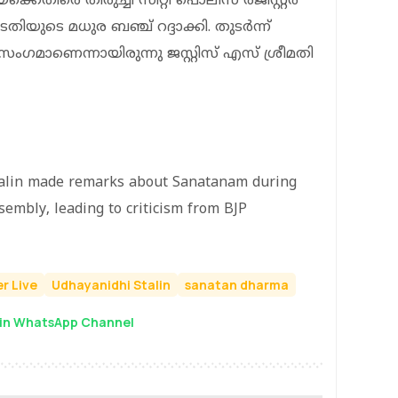
്കെതിരെ തിരുച്ചി സിറ്റി പൊലീസ് രജിസ്റ്റർ
ുടെ മധുര ബഞ്ച് റദ്ദാക്കി. തുടർന്ന്
സംഗമാണെന്നായിരുന്നു ജസ്റ്റിസ് എസ് ശ്രീമതി
talin made remarks about Sanatanam during
embly, leading to criticism from BJP
r Live
Udhayanidhi Stalin
sanatan dharma
in WhatsApp Channel