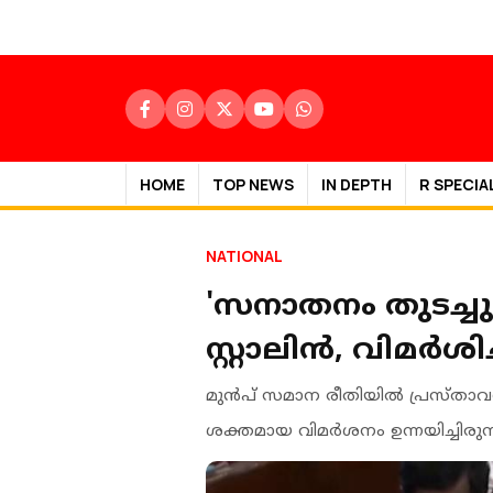
HOME
TOP NEWS
IN DEPTH
R SPECIA
NATIONAL
'സനാതനം തുടച്ച
സ്റ്റാലിൻ, വിമർശി
മുൻപ് സമാന രീതിയിൽ പ്രസ്താവന 
ശക്തമായ വിമർശനം ഉന്നയിച്ചിരുന്