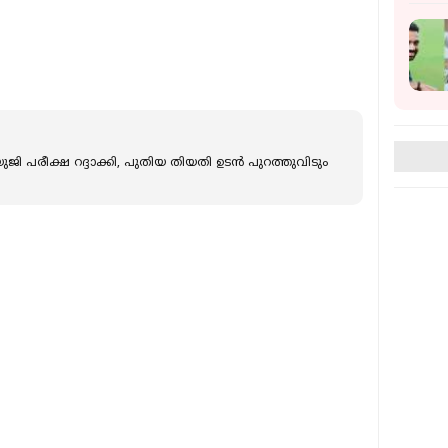
്റ് യുജി പരീക്ഷ റദ്ദാക്കി, പുതിയ തിയതി ഉടന്‍ പുറത്തുവിടും