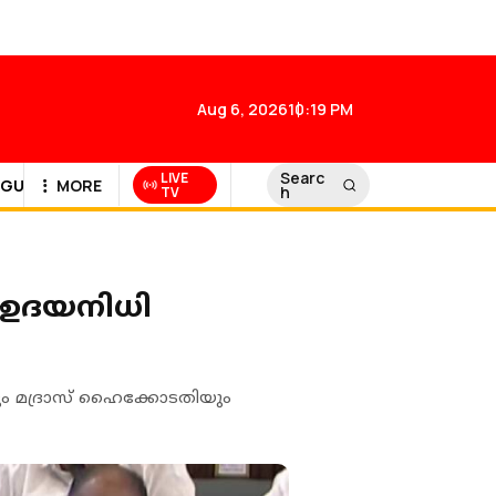
Aug 6, 2026
10:19 PM
Searc
LIVE
GULF NEWS
MORE
h
TV
 ഉദയനിധി
ളും മദ്രാസ് ഹൈക്കോടതിയും