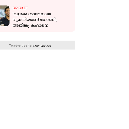
അർജുൻ ആയങ്കി
CRICKET
'വളരെ ശാന്തനായ
വ്യക്തിയാണ് ധോണി';
അജിങ്ക്യ രഹാനെ
To advertise here,
contact us