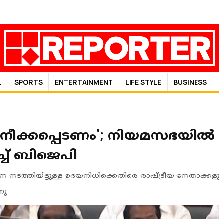
L
SPORTS
ENTERTAINMENT
LIFE STYLE
BUSINESS
ുനീക്കപ്പെടണം'; നിയമസഭയിൽ
ച്ച് ബിജെപി
നടത്തിയിട്ടുള്ള ഉദയനിധിക്കെതിരെ രാഷ്ട്രീയ നേതാക്ക
നു