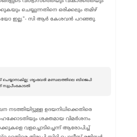
തങ്ങളുടെ വിശ്വാസത്തെയും വികാരത്തെയും
കയും ചെയ്യുന്നതിനെ ഒരിക്കലും തമിഴ്
യോ ഇല്ല."- സി ആർ കേശവൻ പറഞ്ഞു.
 ചെയ്യാനാകില്ല; ശൃംഖേരി മണ്ഡലത്തിലെ ബിജെപി
ന് സുപ്രീംകോടതി
ന നടത്തിയിട്ടുള്ള ഉദയനിധിക്കെതിരെ
സ് ഹൈക്കോടതിയും ശക്തമായ വിമർശനം
ാക്കുകളെ വളച്ചൊടിച്ചെന്ന് ആരോപിച്ച്