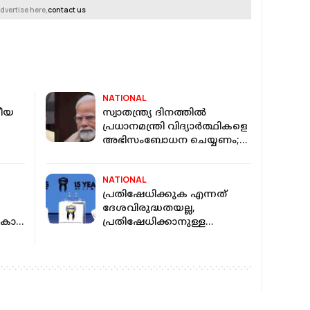
dvertise here,
contact us
NATIONAL
ശീയ
സ്വാതന്ത്ര്യ ദിനത്തില്‍
പ്രധാനമന്ത്രി വിദ്യാര്‍ത്ഥികളെ
അഭിസംബോധന ചെയ്യണം;
്
ആവശ്യവുമായി അഭിജീത്
ദീപ്‌കെ
NATIONAL
പ്രതിഷേധിക്കുക എന്നത്
ദേശവിരുദ്ധതയല്ല,
കോടി
പ്രതിഷേധിക്കാനുള്ള
ല്‍
അവകാശം
വിദ്യാർത്ഥികൾക്കുണ്ട്; RSS
മേധാവി മോഹൻ ഭാഗവത്