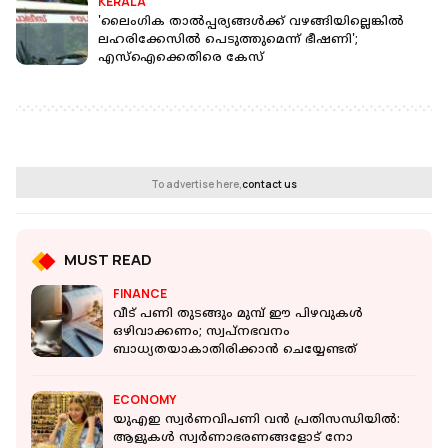
KERALA
'ലൈംഗിക താല്‍പ്പര്യങ്ങള്‍ക്ക് വഴങ്ങിയില്ലെങ്കില്‍
ലഹരിക്കേസില്‍ പെടുത്തുമെന്ന് ഭീഷണി';
എസ്‌ഐക്കെതിരെ കേസ്
To advertise here,
contact us
MUST READ
FINANCE
വീട് പണി തുടങ്ങും മുമ്പ് ഈ പിഴവുകൾ
ഒഴിവാക്കണം; സ്വപ്നഭവനം
ബാധ്യതയാകാതിരിക്കാൻ ചെയ്യേണ്ടത്
ECONOMY
യുഎഇ സ്വർണവിപണി വന്‍ പ്രതിസന്ധിയില്‍:
ആളുകള്‍ സ്വർണാഭരണങ്ങളോട് നോ