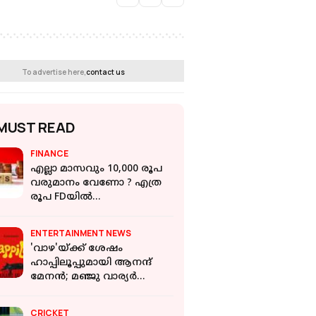
To advertise here,
contact us
MUST READ
FINANCE
എല്ലാ മാസവും 10,000 രൂപ
വരുമാനം വേണോ ? എത്ര
രൂപ FDയിൽ
നിക്ഷേപിക്കണം?
ENTERTAINMENT NEWS
'വാഴ'യ്ക്ക് ശേഷം
ഹാപ്പിലൂപ്പുമായി ആനന്ദ്
മേനൻ; മഞ്ജു വാര്യർ
ചിത്രത്തിന്റെ ഫസ്റ്റ് ലുക്ക്
പുറത്ത്
CRICKET