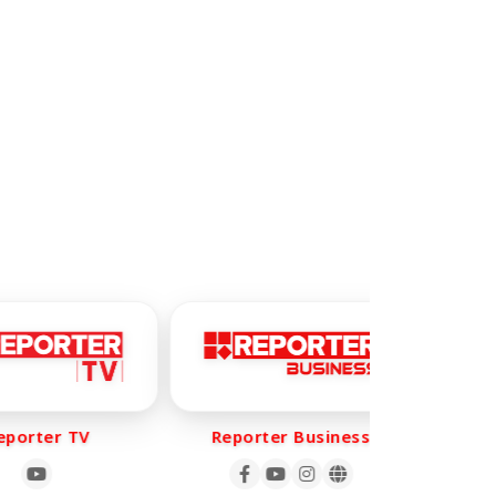
orter TV
Reporter Business
Rep