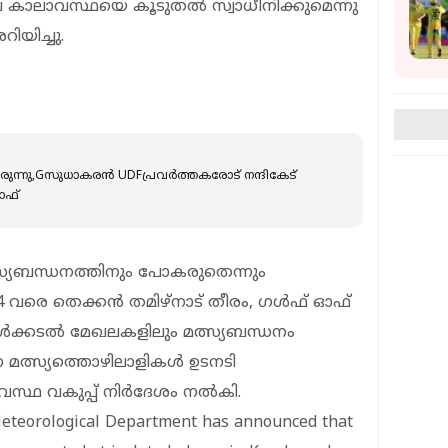
 കാലാവസ്ഥയെ കൂടുതല്‍ സ്വാധീനിക്കുമെന്നു
ിയിച്ചു.
രുന്നു,Gസുധാകരൻ UDFപ്രവർത്തകരോട് നന്ദികേട്
ാഫ്
ത്സ്യബന്ധനത്തിനും പോകരുതെന്നും
ൽ 14 വരെ തെക്കൻ തമിഴ്‌നാട് തീരം, ഗൾഫ് ഓഫ്
ഉൾക്കടൽ മേഖലകളിലും മത്സ്യബന്ധനം
ുന്ന മത്സ്യത്തൊഴിലാളികൾ ഉടനടി
ലാവസ്ഥ വകുപ്പ് നിർദേശം നൽകി.
Meteorological Department has announced that