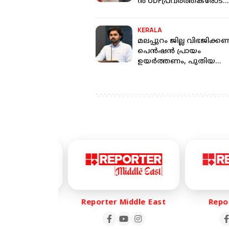
ൻ UDFപ്രവർത്തകരോട്
നന്ദികേട് കാണിക്കരുത്'
കെ നജാഫ്
KERALA
മലപ്പുറം ജില്ല വിഭജിക്ക
പെൻഷൻ പ്രായം
ഉയർത്തണം, പുതിയ
സർക്കാർ പരിഗണിക്കുമെ
കരുതുന്നു: തിരൂർ സബ്
കളക്ടർ
er Life
Reporter Middle East
Report