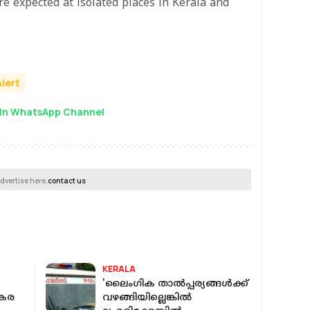
e expected at isolated places in Kerala and
Alert
in WhatsApp Channel
dvertise here,
contact us
KERALA
'ലൈംഗിക താല്‍പ്പര്യങ്ങള്‍ക്ക്
ാകര
വഴങ്ങിയില്ലെങ്കില്‍