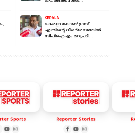
ലഹരിക്കേസില്‍
; സി
പെടുത്തുമെന്ന് ഭീഷണി';
എസ്‌ഐക്കെതിരെ കേസ്
KERALA
ണം,
കേരളാ കോൺഗ്രസ്
എമ്മിന്റെ വിമർശനത്തിൽ
സിപിഐഎം മറുപടി
ന്ന്
പറയാത്തത് എന്തുകൊണ്ട്?:
തിരുവഞ്ചൂർ രാധാകൃഷ്ണൻ
er Sports
Reporter Stories
Rep