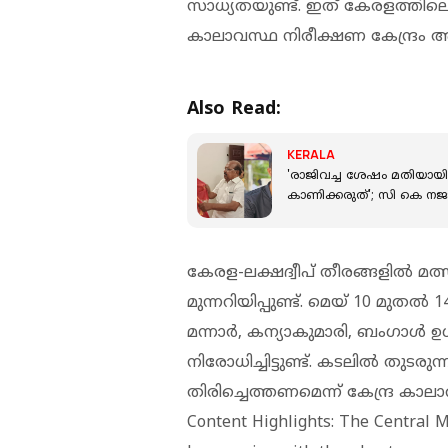
സാധ്യതയുണ്ട്. ഇത് കേരളത്തിലെ
കാലാവസ്ഥ നിരീക്ഷണ കേന്ദ്രം അറ
Also Read:
KERALA
'രാജിവച്ച ശേഷം മതിയായി
കാണിക്കരുത്'; സി കെ നജ
കേരള-ലക്ഷദ്വീപ് തീരങ്ങളില്‍ മ
മുന്നറിയിപ്പുണ്ട്. മെയ് 10 മുത
മന്നാർ, കന്യാകുമാരി, ബംഗാൾ 
നിരോധിച്ചിട്ടുണ്ട്. കടലിൽ തുടര
തിരിച്ചെത്തണമെന്ന് കേന്ദ്ര കാ
Content Highlights: The Central 