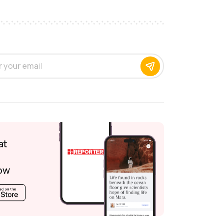
at
ow