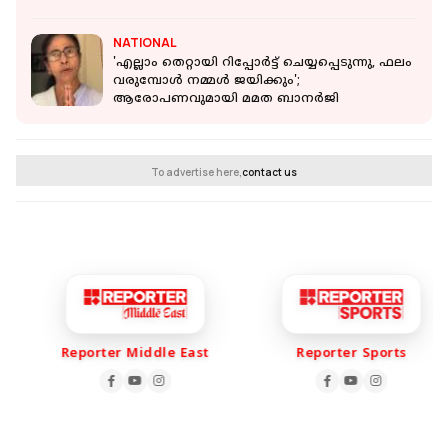
NATIONAL
'എല്ലാം തെറ്റായി റിപ്പോർട്ട് ചെയ്യപ്പെടുന്നു, ഫലം
വരുമ്പോൾ നമ്മൾ ജയിക്കും';
ആരോപണവുമായി മമത ബാനർജി
To advertise here,
contact us
Reporter Middle East
Reporter Sports