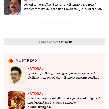
ജനവിധി അംഗീകരിക്കുന്നു, വി എസ് ജോയ്ക്ക്
അഭിനന്ദനങ്ങള്‍; തോല്‍വി സമ്മതിച്ച് കെ ടി ജലീല്‍
To advertise here,
contact us
MUST READ
NATIONAL
സ്റ്റാലിനും വീണു; കൊളത്തൂര്‍ മണ്ഡലത്തില്‍
ടിവികെ സ്ഥാനാര്‍ത്ഥി വി എസ് ബാബു ജയിച്ചു
NATIONAL
സിനിമയിലും രാഷ്ട്രീയത്തിലും വിജയ് 'ഗില്ലി ടാ';
പ്രതിസന്ധികൾ തരണം ചെയ്ത
വിജയത്തിളക്കം