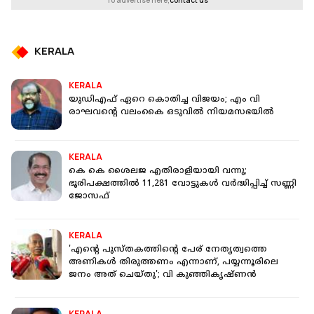
To advertise here,
contact us
KERALA
KERALA
യുഡിഎഫ് ഏറെ കൊതിച്ച വിജയം; എം വി
രാഘവൻ്റെ വലംകൈ ഒടുവിൽ നിയമസഭയിൽ
KERALA
കെ കെ ശൈലജ എതിരാളിയായി വന്നു;
ഭൂരിപക്ഷത്തില്‍ 11,281 വോട്ടുകള്‍ വര്‍ദ്ധിപ്പിച്ച് സണ്ണി
ജോസഫ്
KERALA
'എന്റെ പുസ്തകത്തിന്റെ പേര് നേതൃത്വത്തെ
അണികൾ തിരുത്തണം എന്നാണ്, പയ്യന്നൂരിലെ
ജനം അത് ചെയ്തു'; വി കുഞ്ഞികൃഷ്ണൻ
KERALA