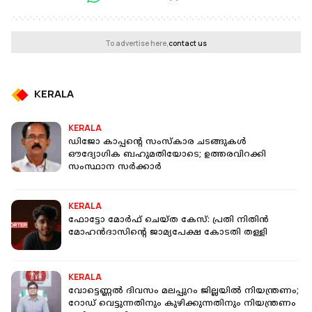
To advertise here,
contact us
KERALA
KERALA
ഡിജോ കാപ്പന്റെ സംസ്കാര ചടങ്ങുകൾ
ഔദ്യോഗിക ബഹുമതിയോടെ; ഉത്തരവിറക്കി
സംസ്ഥാന സർക്കാർ
KERALA
ഫോട്ടോ മോര്‍ഫ് ചെയ്ത കേസ്: പ്രതി നിതിൻ
മോഹൻദാസിൻ്റെ ജാമ്യപേക്ഷ കോടതി തള്ളി
KERALA
വോട്ടെണ്ണൽ ദിവസം മലപ്പുറം ജില്ലയിൽ നിയന്ത്രണം;
റോഡ് വെട്ടുന്നതിനും കുഴിക്കുന്നതിനും നിയന്ത്രണം