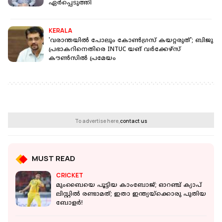
ഏർപ്പെടുത്തി
KERALA
'വരാന്തയില്‍ പോലും കോണ്‍ഗ്രസ് കയറ്റരുത്'; ബിജു
പ്രഭാകറിനെതിരെ INTUC യങ് വര്‍ക്കേഴ്‌സ്
കൗണ്‍സില്‍ പ്രമേയം
To advertise here,
contact us
MUST READ
CRICKET
മുംബൈയെ പൂട്ടിയ കാംബോജ്; ഓറഞ്ച് ക്യാപ്
ലിസ്റ്റിൽ രണ്ടാമത്; ഇതാ ഇന്ത്യയ്‌ക്കൊരു പുതിയ
ബോളർ!