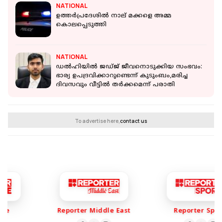
NATIONAL
ഉത്തര്‍പ്രദേശില്‍ നാല് മക്കളെ അമ്മ
കൊലപ്പെടുത്തി
NATIONAL
ഡൽഹിയിൽ ജഡ്ജ് ജീവനൊടുക്കിയ സംഭവം:
ഭാര്യ ഉപദ്രവിക്കാറുണ്ടെന്ന് കുടുംബം,മരിച്ച
ദിവസവും വീട്ടിൽ തർക്കമെന്ന് പരാതി
To advertise here,
contact us
e
Reporter Middle East
Reporter Sport