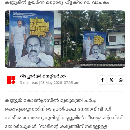
കണ്ണൂരിൽ ഉയർന്ന മറ്റൊരു ഫ്‌ളക്‌സിലെ വാചകം
റിപ്പോർട്ടർ നെറ്റ്‌വര്‍ക്ക്‌
3 min read|03 May 2026, 07:59 am
കണ്ണൂര്‍: കോൺഗ്രസിൽ മുഖ്യമന്ത്രി ചർച്ച
കൊഴുക്കുന്നതിനിടെ പ്രതിപക്ഷ നേതാവ് വി ഡി
സതീശനെ അനുകൂലിച്ച് കണ്ണൂരില്‍ വീണ്ടും ഫ്‌ളക്‌സ്
ബോര്‍ഡുകള്‍. 'നാടിന്റെ കരുത്തിന് നട്ടെല്ലുളള