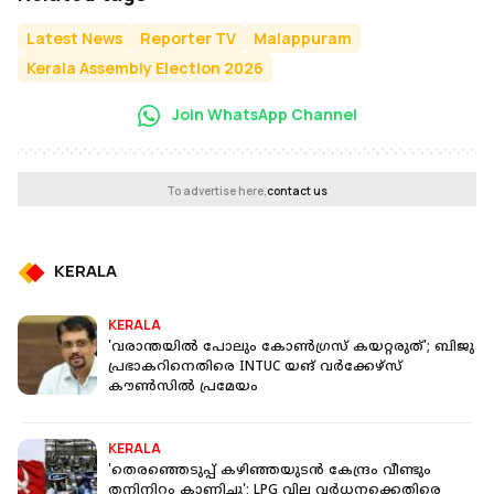
Latest News
Reporter TV
Malappuram
Kerala Assembly Election 2026
Join WhatsApp Channel
To advertise here,
contact us
KERALA
KERALA
'വരാന്തയില്‍ പോലും കോണ്‍ഗ്രസ് കയറ്റരുത്'; ബിജു
പ്രഭാകറിനെതിരെ INTUC യങ് വര്‍ക്കേഴ്‌സ്
കൗണ്‍സില്‍ പ്രമേയം
KERALA
'തെരഞ്ഞെടുപ്പ് കഴിഞ്ഞയുടൻ കേന്ദ്രം വീണ്ടും
തനിനിറം കാണിച്ചു'; LPG വില വർധനക്കെതിരെ