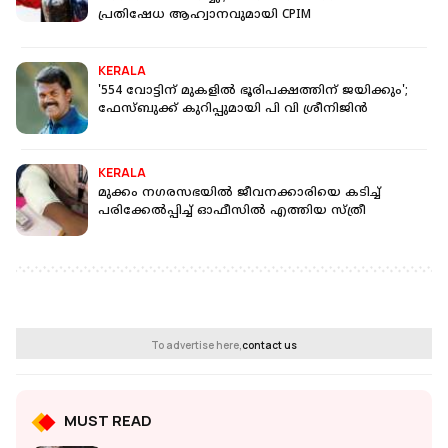
പ്രതിഷേധ ആഹ്വാനവുമായി CPIM
KERALA
'554 വോട്ടിന് മുകളില്‍ ഭൂരിപക്ഷത്തിന് ജയിക്കും';
ഫേസ്ബുക്ക് കുറിപ്പുമായി പി വി ശ്രീനിജിന്‍
KERALA
മുക്കം നഗരസഭയില്‍ ജീവനക്കാരിയെ കടിച്ച്
പരിക്കേല്‍പ്പിച്ച് ഓഫീസില്‍ എത്തിയ സ്ത്രീ
To advertise here,
contact us
MUST READ