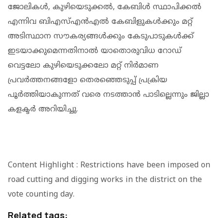
ജോലികൾ, കുഴിയെടുക്കൽ, കേബിൾ സ്ഥാപിക്കൽ
എന്നിവ ബിഎസ്എൻഎൽ കേബിളുകൾക്കും മറ്റ്
അടിസ്ഥാന സൗകര്യങ്ങൾക്കും കേടുപാടുകൾക്ക്
ഇടയാക്കുമെന്നതിനാൽ യാതൊരുവിധ റോഡ്
വെട്ടലോ കുഴിയെടുക്കലോ മറ്റ് നിർമാണ
പ്രവർത്തനങ്ങളോ തെരഞ്ഞെടുപ്പ് പ്രക്രിയ
പൂർത്തിയാകുന്നത് വരെ നടത്താൻ പാടില്ലെന്നും ജില്ലാ
കളക്ടർ അറിയിച്ചു.
Content Highlight : Restrictions have been imposed on
road cutting and digging works in the district on the
vote counting day.
Related tags: