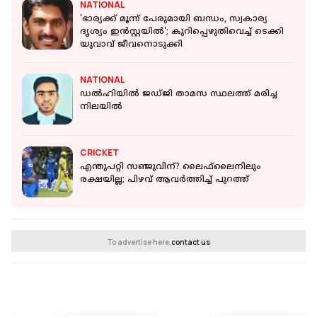
NATIONAL
'ഭാര്യക്ക് മൂന്ന് പേരുമായി ബന്ധം, സ്വകാര്യ
ദൃശ്യം ഇൻസ്റ്റയിൽ'; കുറിപ്പെഴുതിവെച്ച് ടെക്കി
യുവാവ് ജീവനൊടുക്കി
NATIONAL
ഡൽഹിയിൽ ജഡ്ജി താമസ സ്ഥലത്ത് മരിച്ച
നിലയിൽ
CRICKET
എന്തുപറ്റി സഞ്ജുവിന്? ലൈഫ്‌ലൈനിലും
രക്ഷയില്ല; പിഴവ് ആവര്‍ത്തിച്ച് പുറത്ത്
To advertise here,
contact us