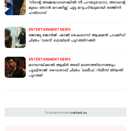
'നിന്റെ അമ്മയാണെങ്കിൽ നീ പറയുവോടാ, അവന്റെ
മുഖം ഞാൻ മറക്കില്ല' ചുട്ട മറുപടിയുമായി രഞ്ജിനി
ഹരിദാസ്
ENTERTAINMENT NEWS
ജോജു ജോർജ്- ഷാജി കൈലാസ് ആക്ഷൻ പാക്ക്ഡ്
ചിത്രം 'വരവ്' ട്രെയ്‌ലർ പുറത്തിറങ്ങി
ENTERTAINMENT NEWS
മാമ്പറയ്ക്കൽ ആമിർ അലി ഓണത്തിനെത്തും;
പൃഥ്വിരാജ്- വൈശാഖ് ചിത്രം 'ഖലീഫ' റിലീസ് തിയതി
പുറത്ത്
To advertise here,
contact us