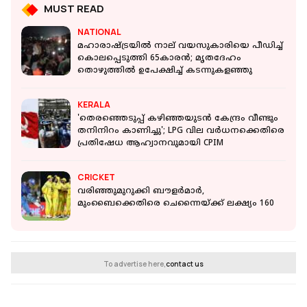
MUST READ
NATIONAL
മഹാരാഷ്ട്രയില്‍ നാല് വയസുകാരിയെ പീഡിച്ച്
കൊലപ്പെടുത്തി 65കാരൻ; മൃതദേഹം
തൊഴുത്തില്‍ ഉപേക്ഷിച്ച് കടന്നുകളഞ്ഞു
KERALA
'തെരഞ്ഞെടുപ്പ് കഴിഞ്ഞയുടൻ കേന്ദ്രം വീണ്ടും
തനിനിറം കാണിച്ചു'; LPG വില വർധനക്കെതിരെ
പ്രതിഷേധ ആഹ്വാനവുമായി CPIM
CRICKET
വരിഞ്ഞുമുറുക്കി ബൗളര്‍മാര്‍,
മുംബൈക്കെതിരെ ചെന്നൈയ്ക്ക് ലക്ഷ്യം 160
To advertise here,
contact us