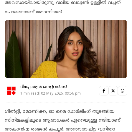
അവസ്ഥയിലായിരുന്നു. വലിയ ബലൂണ്‍ ഉള്ളില്‍ വച്ചത്
പോലെയാണ് തോന്നിയത്.
റിപ്പോർട്ടർ നെറ്റ്‌വര്‍ക്ക്‌
1 min read|02 May 2026, 09:56 pm
ഗിൽറ്റി, മോണിക്ക, ഓ മൈ ഡാർലിംഗ് തുടങ്ങിയ
സിനിമകളിലൂടെ ആരാധകർ ഏറെയുള്ള നടിയാണ്
അകാൻഷ രഞ്ജൻ കപൂർ. അന്താരാഷ്ട്ര വനിതാ