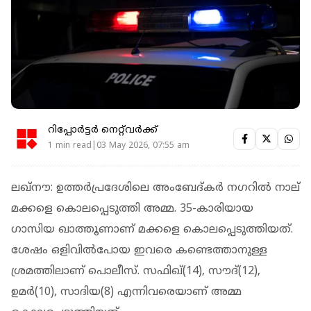
റിപ്പോർട്ടർ നെറ്റ്‌വര്‍ക്ക്‌
1 min read|03 May 2026, 07:55 am
ലഖ്‌നൗ: ഉത്തര്‍പ്രദേശിലെ അംബേദ്കര്‍ നഗറില്‍ നാല്
മക്കളെ കൊലപ്പെടുത്തി അമ്മ. 35-കാരിയായ
ഗാസിയ ഖാത്തൂണാണ് മക്കളെ കൊലപ്പെടുത്തിയത്.
ശേഷം ഒളിവില്‍പോയ ഇവരെ കണ്ടെത്താനുള്ള
ശ്രമത്തിലാണ് പൊലീസ്. സഫിഖ്(14), സൗദ്(12),
ഉമര്‍(10), സാദിയ(8) എന്നിവരെയാണ് അമ്മ