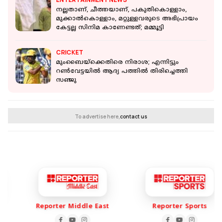
നല്ലതാണ്, ചീത്തയാണ്, പകുതികൊള്ളാം,
മുക്കാൽകൊള്ളാം, മറ്റുള്ളവരുടെ അഭിപ്രായം
കേട്ടല്ല സിനിമ കാണേണ്ടത്; മമ്മൂട്ടി
CRICKET
മുംബൈയ്ക്കെതിരെ നിരാശ; എന്നിട്ടും
റൺവേട്ടയിൽ ആദ്യ പത്തിൽ തിരിച്ചെത്തി
സഞ്ജു
To advertise here,
contact us
Reporter Middle East
Reporter Sports