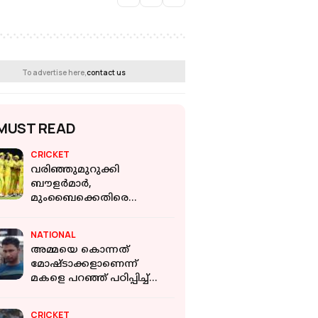
To advertise here,
contact us
MUST READ
CRICKET
വരിഞ്ഞുമുറുക്കി
ബൗളര്‍മാര്‍,
മുംബൈക്കെതിരെ
ചെന്നൈയ്ക്ക് ലക്ഷ്യം 160
NATIONAL
അമ്മയെ കൊന്നത്
മോഷ്ടാക്കളാണെന്ന്
മകളെ പറഞ്ഞ് പഠിപ്പിച്ച്
പിതാവ്; പൊലീസ് ചോദ്യം
ചെയ്യലിൽ ചുരുളഴിഞ്ഞത്
CRICKET