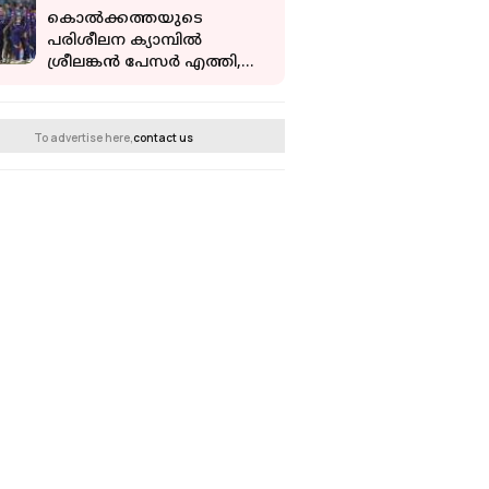
അരുംകൊല
കൊല്‍ക്കത്തയുടെ
പരിശീലന ക്യാമ്പില്‍
ശ്രീലങ്കന്‍ പേസര്‍ എത്തി,
ഹൈദരാബാദിനെതിരെ
കളിച്ചേക്കും
To advertise here,
contact us