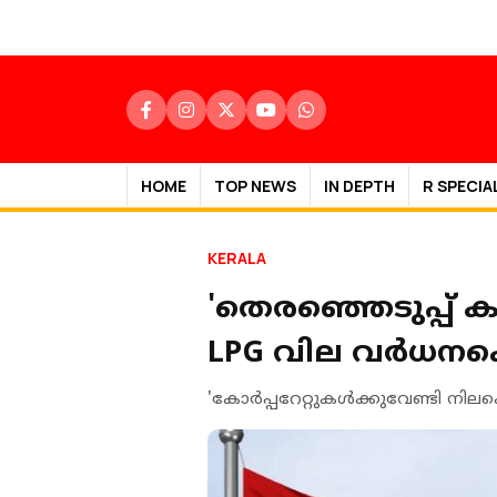
HOME
TOP NEWS
IN DEPTH
R SPECIA
KERALA
'തെരഞ്ഞെടുപ്പ് ക
LPG വില വർധനക
'കോര്‍പ്പറേറ്റുകള്‍ക്കുവേണ്ടി നി