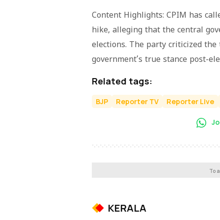
Content Highlights: CPIM has calle
hike, alleging that the central g
elections. The party criticized the 
government’s true stance post-ele
Related tags:
BJP
Reporter TV
Reporter Live
Jo
To a
KERALA