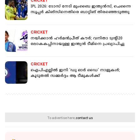
CRICKET
IPL 2026: ടോസ് നേടി മുംബൈ ഇന്ത്യന്‍സ്, ചെന്നൈ
സൂപ്പര്‍ കിങ്‌സിനെതിരെ ബാറ്റിങ് തിരഞ്ഞെടുത്തു
CRICKET
നയിക്കാൻ ഹർമൻപ്രീത് കൗർ; വനിതാ ട്വന്‍റി20
ലോകകപ്പിനായുള്ള ഇന്ത്യൻ ടീമിനെ പ്രഖ്യാപിച്ചു
CRICKET
ഐപിഎല്ലിൽ ഇനി 'ഡു ഓർ ഡൈ' നാളുകൾ;
കൂടുതൽ സമ്മർദ്ദം ആ ടീമുകൾക്ക്
To advertise here,
contact us