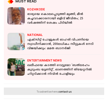
MUST READ
KOZHIKODE
ഭാര്യയെ കൊലപ്പെടുത്തി മുങ്ങി, മീന്‍
കച്ചവടക്കാരനായി ഒളിവ് ജീവിതം; 25
വര്‍ഷത്തിന് ശേഷം പിടിയില്‍
NATIONAL
എക്‌സിറ്റ് പോളുകൾ ഓഹരി വിപണിയെ
സ്വാധീനിക്കാൻ, 200ലധികം സീറ്റുകൾ നേടി
വിജയിക്കും: മമത ബാനർജി
ENTERTAINMENT NEWS
ഖലീഫയെ കടത്തി വെട്ടുമോ 'ബത്‌ലഹേം
കുടുംബ യൂണിറ്റ്', ഓണത്തിന് തിയേറ്ററിൽ
ഹിറ്റടിക്കാൻ നിവിൻ പോളിയും
To advertise here,
contact us