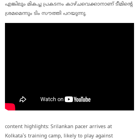
എങ്കിലും മികച്ച പ്രകടനം കാഴ്ചവെക്കാനാണ് ടീമിന്റെ
ശ്രമമെന്നും ടിം സൗത്തി പറയുന്നു.
content highlights: Srilankan pacer arrives at
Kolkata's training camp, likely to play against