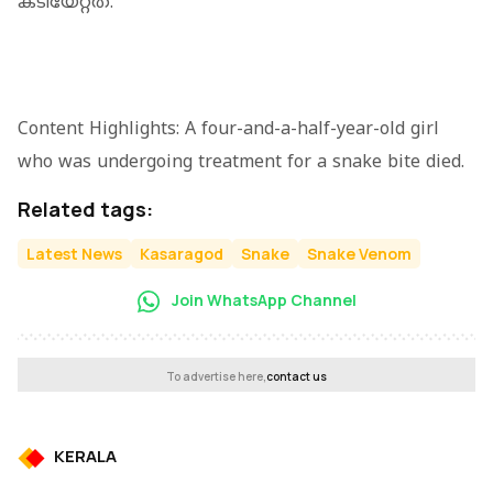
കടിയേറ്റത്.
Content Highlights: A four-and-a-half-year-old girl
who was undergoing treatment for a snake bite died.
Related tags:
Latest News
Kasaragod
Snake
Snake Venom
Join WhatsApp Channel
To advertise here,
contact us
KERALA