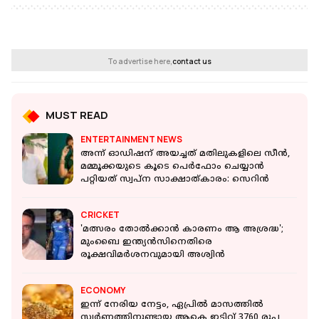
To advertise here,
contact us
MUST READ
ENTERTAINMENT NEWS
അന്ന് ഓഡിഷന് അയച്ചത് മതിലുകളിലെ സീൻ,
മമ്മൂക്കയുടെ കൂടെ പെർഫോം ചെയ്യാൻ
പറ്റിയത് സ്വപ്ന സാക്ഷാത്കാരം: സെറിൻ
CRICKET
'മത്സരം തോൽക്കാൻ കാരണം ആ അശ്രദ്ധ';
മുംബൈ ഇന്ത്യൻസിനെതിരെ
രൂക്ഷവിമർശനവുമായി അശ്വിൻ
ECONOMY
ഇന്ന് നേരിയ നേട്ടം, ഏപ്രിൽ മാസത്തിൽ
സ്വർണത്തിനുണ്ടായ ആകെ ഇടിവ് 3760 രൂപ,