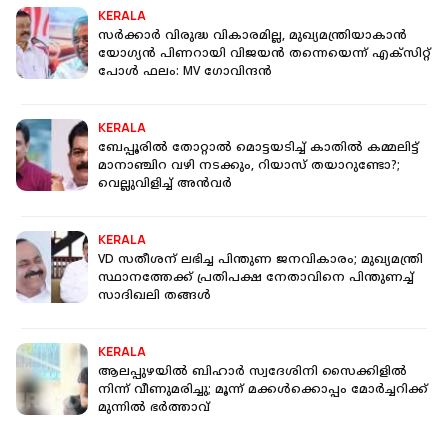
KERALA
സർക്കാർ വിരുദ്ധ വികാരമില്ല, മുഖ്യമന്ത്രിയാകാൻ
യോഗ്യൻ പിണറായി വിജയൻ തന്നെയെന്ന് എക്‌സിറ്റ്
പോൾ ഫലം: MV ഗോവിന്ദൻ
KERALA
ബേപ്പൂരിൽ തോറ്റാൽ മൊട്ടയടിച്ച് കാതിൽ കമ്മലിട്ട്
മാനാഞ്ചിറ വഴി നടക്കും, റിയാസ് തയാറുണ്ടോ?;
വെല്ലുവിളിച്ച് അൻവർ
KERALA
VD സതീശന് ലഭിച്ച പിന്തുണ ജനവികാരം; മുഖ്യമന്ത്രി
സ്ഥാനത്തേക്ക് പ്രതിപക്ഷ നേതാവിനെ പിന്തുണച്ച്
സാദിഖലി തങ്ങൾ
KERALA
ആലപ്പുഴയിൽ ബിഹാർ സ്വദേശിനി സൈക്കിളിൽ
നിന്ന് വീണുമരിച്ചു; മൂന്ന് മക്കൾക്കൊപ്പം മോർച്ചറിക്ക്
മുന്നിൽ ഭർത്താവ്