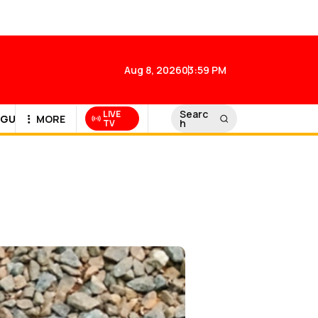
Aug 8, 2026
03:59 PM
Searc
LIVE
GULF NEWS
MORE
h
TV