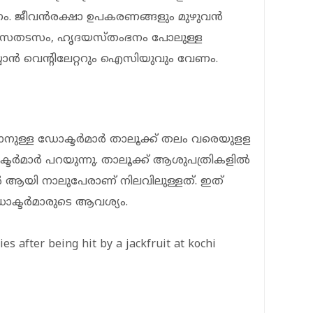
ണം. ജീവൻരക്ഷാ ഉപകരണങ്ങളും മുഴുവൻ
ാസതടസം, ഹൃദയസ്തംഭനം പോലുള്ള
ാൻ വെന്റിലേറ്ററും ഐസിയുവും വേണം.
കാനുള്ള ഡോക്ടർമാർ താലൂക്ക് തലം വരെയുളള
്ടർമാർ പറയുന്നു. താലൂക്ക് ആശുപത്രികളിൽ
സർ ആയി നാലുപേരാണ് നിലവിലുള്ളത്. ഇത്
ോക്ടർമാരുടെ ആവശ്യം.
es after being hit by a jackfruit at kochi