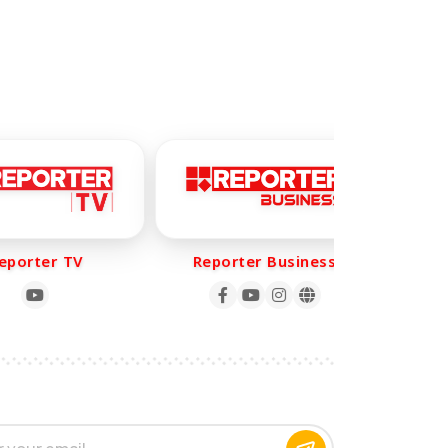
orter TV
Reporter Business
Rep