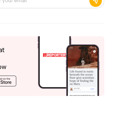
at
ow