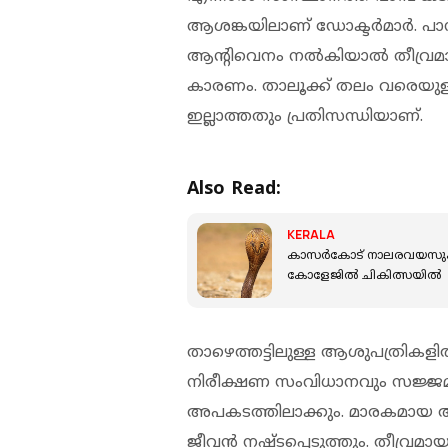
ആശങ്കയിലാണ് ഡോക്ടർമാർ. പാമ്പ
ആന്റിവെനം നൽകിയാൽ തീവ്രമാ
കാരണം. താലൂക്ക് തലം വരെയുളള
ഇല്ലാത്തതും പ്രതിസന്ധിയാണ്.
Also Read:
KERALA
കാസർകോട് നാലരവയസുകാര
കോളേജിൽ ചികിത്സയിൽ
താഴെത്തട്ടിലുള്ള ആശുപത്രികള
നിരീക്ഷണ സംവിധാനവും സജ്ജമല
അപകടത്തിലാക്കും. മാരകമായ അ
ജീവൻ നഷ്ടപ്പെടുത്തും. തീവ്ര