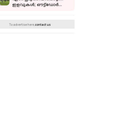
ഇളവുകൾ; ഔട്ട്ഡോര്‍
പ്രവർത്തനങ്ങൾ
പുനരാരംഭിക്കും
To advertise here,
contact us