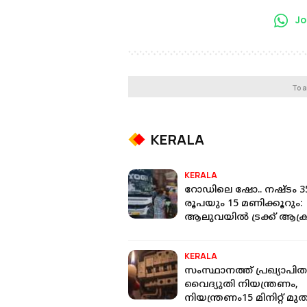
Jo
To a
KERALA
KERALA
റോഡിലെ ഷോ.. നഷ്ടം 3
രൂപയും 15 മണിക്കൂറും:
ആലുവയില്‍ ട്രക്ക് ആക്രമ
ബസ് ജീവനക്കാർ
നഷ്ടപരിഹാരം നല്‍കി
KERALA
സംസ്ഥാനത്ത് പ്രഖ്യാപിത
വൈദ്യുതി നിയന്ത്രണം,
നിയന്ത്രണം15 മിനിറ്റ് മ