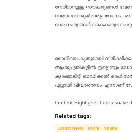
നേരിടാനുള്ള സൗകര്യങ്ങൾ വേ
സമയ ഡോക്ടർമാരും വേണം. ശ്വ
സാഹചര്യങ്ങൾ കൈകാര്യം ചെയ്യ
രോഗിയെ കൃത്യമായി നിരീക്ഷിക്
ആശുപത്രികളിൽ ഇല്ലെന്നും ഡോക
ക്യാഷ്വാലിറ്റി മെഡിക്കൽ ഓഫീ
എട്ടായി വിവർത്തനം എന്നാണ് ഡ
Content Highlights: Cobra snake di
Related tags:
Latest News
Kochi
Snake