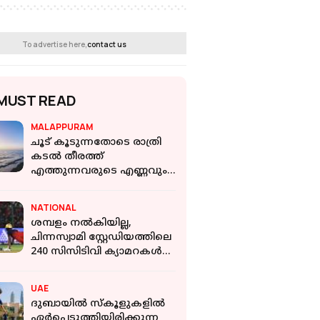
To advertise here,
contact us
MUST READ
MALAPPURAM
ചൂട് കൂടുന്നതോടെ രാത്രി
കടൽ തീരത്ത്
എത്തുന്നവരുടെ എണ്ണവും
കൂടി; വരുന്നത് പായയും
തലയണയുമായി
NATIONAL
ശമ്പളം നല്‍കിയില്ല,
ചിന്നസ്വാമി സ്റ്റേഡിയത്തിലെ
240 സിസിടിവി ക്യാമറകള്‍
ഓഫാക്കി;രണ്ട് പേര്‍
പിടിയില്‍
UAE
ദുബായിൽ സ്കൂളുകളിൽ
ഏർപ്പെടുത്തിയിരിക്കുന്ന