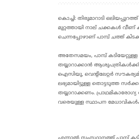
കൊച്ചി: തിരുമാറാടി ഒലിയപ്പുറത്ത് ച
മുറ്റത്തായി നാല് ചക്കകള്‍ വീണ് കി
ചെന്നപ്പോഴാണ് പാമ്പ് ചത്ത് കിടക്
അതേസമയം, പാമ്പ് കടിയേറ്റുള
തയ്യാറാക്കാൻ ആശുപത്രികൾക്ക്
ഐസിയു, വെന്റിലേറ്റർ സൗകര്യ
ലഭ്യമായിട്ടുള്ള തൊട്ടടുത്ത സർക്
തയ്യാറാക്കണം. പ്രാഥമികാരോഗ്യ 
വരെയുള്ള സ്ഥാപന മേധാവികൾക്ക
എന്നാൽ സംസ്ഥാനത്ത് പാമ്പ് കടിയ