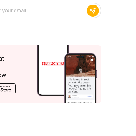
at
ow