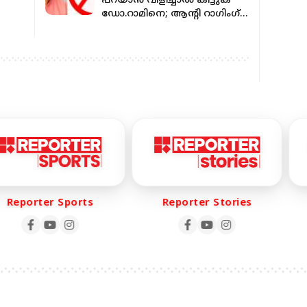
പറയാൻ വിളിച്ചാൽ കിട്ടുക
ഡോ.റാമിനെ; ആൻ്റി റാഗിംഗ്
സെല്ലിൻ്റെ നമ്പർ റാമിൻ്റേത്
eporter Sports
Reporter Stories