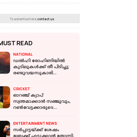
To advertise here,
contact us
MUST READ
NATIONAL
ഡല്‍ഹി രോഹിണിയില്‍
കുടിലുകള്‍ക്ക് തീ പിടിച്ചു;
രണ്ടുവയസുകാരി
ഉള്‍പ്പെടെ മൂന്നുപേര്‍ക്ക്
ദാരുണാന്ത്യം
CRICKET
ഓറഞ്ച് ക്യാപ്
സ്വന്തമാക്കാൻ സഞ്ജുവും,
റണ്‍വേട്ടക്കാരുടെ
പട്ടികയിൽ
കോഹ്‍ലിയെയും
ENTERTAINMENT NEWS
രോഹിത്തിനെയും പിന്തള്ളി
സർപ്പാട്ടയ്ക്ക് ശേഷം
ബ്രേക്ക് എടുക്കാൻ തോന്നി,