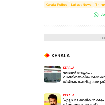
Kerala Police
Latest News
Thir
Jo
To a
KERALA
KERALA
ബ്രേക്ക് അപ്പായി:
വാങ്ങിനൽകിയ ബൈക്ക
തിരികെ ചോദിച്ച് കാമുകി
സമ്മതിക്കാത്ത യുവാവ
കുത്തി കാമുകിയും
KERALA
സംഘവും
'എല്ലാ മലയാളികള്‍ക്കും