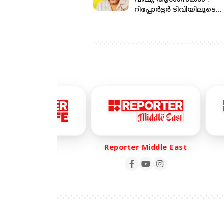
വിഷു ആശംസകള്‍':
റിപ്പോര്‍ട്ടര്‍ ടിവിയിലൂടെ
ആശംസകള്‍ പങ്കുവെച്ച്
മോഹന്‍ലാല്‍
eporter Life
Reporter Middle East
R