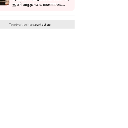
ഇനി ആഗ്രഹം അത്തരം
സിനിമകൾ ചെയ്യാൻ: ആര്യ
To advertise here,
contact us