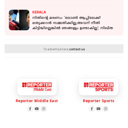
KERALA
നിതിൻ്റെ മരണം: 'ലോൺ ആപ്പിലേക്ക്
ഒതുക്കാൻ സമ്മതിക്കില്ല,അവന് നീതി
കിട്ടിയില്ലെങ്കിൽ ഞങ്ങളും ഉണ്ടാകില്ല'; നിഖിത
To advertise here,
contact us
Reporter Middle East
Reporter Sports