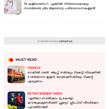
30 കളിലാണോ?...എങ്കില്‍ നിര്‍ബന്ധമായും
നടത്തേണ്ട ചില ആരോഗ്യ പരിശോധനകളുണ്ട്
To advertise here,
contact us
MUST READ
FINANCE
റെയിൽ വൺ ആപ്പ് നല്‍കും ടിക്കറ്റ് നിരക്കിൽ
3 ശതമാനം ഇളവ്, യാത്രക്കിടയിലും ടിക്കറ്റ്
എടുക്കാം
ENTERTAINMENT NEWS
'ഏലിയാ വെല്‍ക്കം ടൂ കേരള';
കൗതുകമുണര്‍ത്തി 'പ്ലൂട്ടോ' ഗ്ലിംപ്‌സ് വീഡിയോ
പുറത്തിറങ്ങി