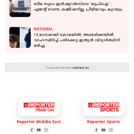
ബീമ സുഗം ഇൻഷുറൻസിലെ 'യുപിഐ' :
ഏജന്റ് വേണ്ട, കമ്മീഷനില്ല, പ്രീമിയവും കുറയും
NATIONAL
14 മാസമായി കോമയിൽ; അമേരിക്കയില്‍
വാഹനമിടിച്ച് പരിക്കേറ്റ ഇന്ത്യൻ വിദ്യാർത്ഥിനി
മരിച്ചു
To advertise here,
contact us
Reporter Middle East
Reporter Sports