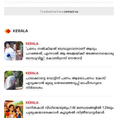
To advertise here,
contact us
KERALA
KERALA
'പണം നൽകിയത് ബന്ധുവെന്നാണ് ആദ്യം
പറഞ്ഞത്, എന്നാൽ ആ അമ്മയ്ക്ക് അങ്ങനെയൊരു
ബന്ധുവില്ല'; കോൺഗ്രസ് നേതാവ്
KERALA
പാലക്കാട്ടെ വോട്ടിന് പണം ആരോപണം: കേസ്
എടുക്കാന്‍ മുഖ്യ തെരഞ്ഞെടുപ്പ് ഓഫീസറുടെ
നിര്‍ദേശം
KERALA
വനിതകൾ വിധിയെഴുതും;140 മണ്ഡലങ്ങളില്‍ 129ലും
പുരുഷന്മാരേക്കാള്‍ കൂടുതൽ സ്ത്രീവോട്ടർമാർ