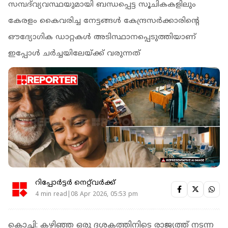
സമ്പദ്‌വ്യവസ്ഥയുമായി ബന്ധപ്പെട്ട സൂചികകളിലും
കേരളം കൈവരിച്ച നേട്ടങ്ങൾ കേന്ദ്രസർക്കാരിൻ്റെ
ഔദ്യോ​ഗിക ഡാറ്റകൾ അടിസ്ഥാനപ്പെടുത്തിയാണ്
ഇപ്പോൾ ച‍ർച്ചയിലേയ്ക്ക് വരുന്നത്
റിപ്പോർട്ടർ നെറ്റ്‌വര്‍ക്ക്‌
4 min read|08 Apr 2026, 05:53 pm
കൊച്ചി: കഴിഞ്ഞ ഒരു ദശകത്തിനിടെ രാജ്യത്ത് നടന്ന