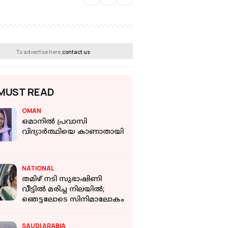
To advertise here,
contact us
MUST READ
OMAN
ഒമാനിൽ പ്രവാസി
വിദ്യാർത്ഥിയെ കാണാതായി
NATIONAL
തമിഴ് നടി സുഭാഷിണി
വീട്ടിൽ മരിച്ച നിലയിൽ;
ഞെട്ടലോടെ സിനിമാലോകം
SAUDI ARABIA