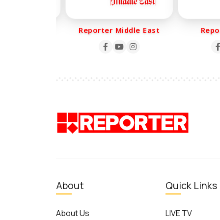
r Life
Reporter Middle East
Report
About
Quick Links
About Us
LIVE TV