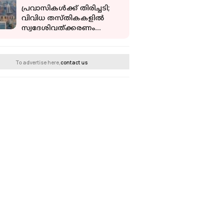
പ്രവാസികൾക്ക് തിരിച്ചടി;
വിവിധ തസ്തികകളിൽ
സ്വദേശിവത്ക്കരണം
പ്രഖ്യാപിച്ച് സൗദി
To advertise here,
contact us