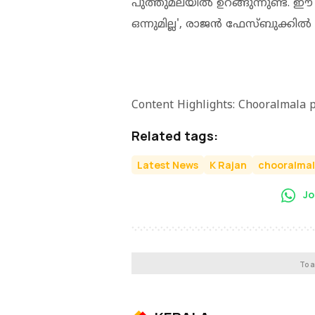
പുത്തുമലയില്‍ ഉറങ്ങുന്നുണ്ട്. ഈ
ഒന്നുമില്ല', രാജന്‍ ഫേസ്ബുക്കില്‍ ക
Content Highlights: Chooralmala p
Related tags:
Latest News
K Rajan
chooralma
Jo
To a