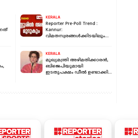
KERALA
Reporter Pre-Poll Trend :
നത്
Kannur:
വിമതസ്വരങ്ങള്‍ക്കിടയിലും
ന്
ഇടത് കോട്ട ഭദ്രമോ ?
ണ്'
യുഡിഎഫ് എത്ര സീറ്റ് നേടും?
KERALA
മുഖ്യമന്ത്രി അഴിമതിക്കാരൻ,
ം,
ബിജെപിയുമായി
ഇടതുപക്ഷം ഡീൽ ഉണ്ടാക്കി:
പ്രിയങ്ക ഗാന്ധി