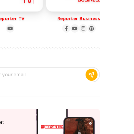
orter TV
Reporter Business
Rep
at