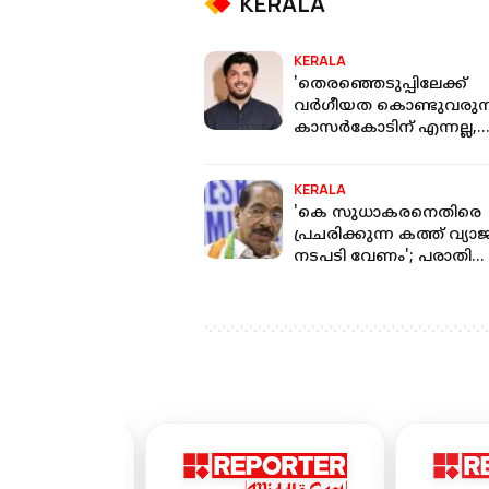
KERALA
KERALA
'തെരഞ്ഞെടുപ്പിലേക്ക്
വർഗീയത കൊണ്ടുവരുന്
കാസര്‍കോടിന് എന്നല്ല,
കേരളീയ സംസ്‌കാരത്തി
തന്നെ യോജിക്കാത്തതാ
KERALA
'കെ സുധാകരനെതിരെ
പ്രചരിക്കുന്ന കത്ത് വ്യാജ
നടപടി വേണം'; പരാതി
നൽകി സണ്ണി ജോസഫ്