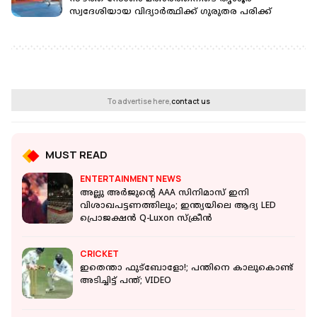
സ്വദേശിയായ വിദ്യാർത്ഥിക്ക് ഗുരുതര പരിക്ക്
To advertise here,
contact us
MUST READ
ENTERTAINMENT NEWS
അല്ലു അർജുന്‍റെ AAA സിനിമാസ് ഇനി
വിശാഖപട്ടണത്തിലും; ഇന്ത്യയിലെ ആദ്യ LED
പ്രൊജക്ഷൻ Q-Luxon സ്‌ക്രീൻ
CRICKET
ഇതെന്താ ഫുട്ബോളോ!; പന്തിനെ കാലുകൊണ്ട്
അടിച്ചിട്ട് പന്ത്; VIDEO