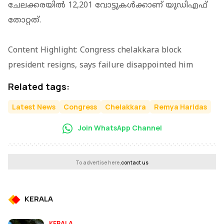
ചേലക്കരയില്‍ 12,201 വോട്ടുകള്‍ക്കാണ് യുഡിഎഫ്
തോറ്റത്.
Content Highlight: Congress chelakkara block
president resigns, says failure disappointed him
Related tags:
Latest News
Congress
Chelakkara
Remya Haridas
Join WhatsApp Channel
To advertise here,
contact us
KERALA
KERALA