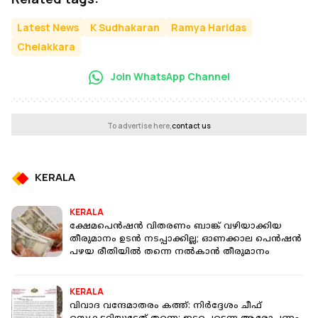
Latest News
K Sudhakaran
Ramya Haridas
Chelakkara
Join WhatsApp Channel
To advertise here,
contact us
KERALA
KERALA
ക്ഷേമപെൻഷൻ വിതരണം ബാങ്ക് വഴിയാക്കിയ
തീരുമാനം ഉടൻ നടപ്പാക്കില്ല; ഓണക്കാല പെൻഷൻ
പഴയ രീതിയിൽ തന്നെ നൽകാൻ തീരുമാനം
KERALA
വിവാദ വന്ദേമാതരം കത്ത്: നിർദ്ദേശം ചീഫ്