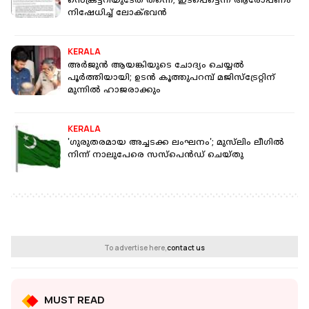
സെക്രട്ടറിയുടേത് തന്നെ; ഇടപെട്ടെന്ന ആരോപണം
നിഷേധിച്ച് ലോക്ഭവൻ
KERALA
അര്‍ജുന്‍ ആയങ്കിയുടെ ചോദ്യം ചെയ്യല്‍
പൂര്‍ത്തിയായി; ഉടന്‍ കൂത്തുപറമ്പ് മജിസ്ട്രേറ്റിന്
മുന്നില്‍ ഹാജരാക്കും
KERALA
'ഗുരുതരമായ അച്ചടക്ക ലംഘനം'; മുസ്‌ലിം ലീഗില്‍
നിന്ന് നാലുപേരെ സസ്‌പെന്‍ഡ് ചെയ്തു
To advertise here,
contact us
MUST READ