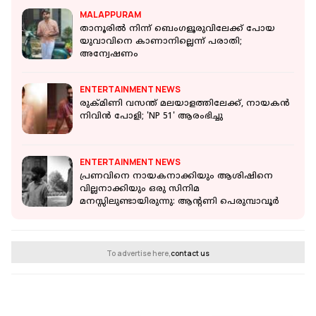
MALAPPURAM
താനൂരില്‍ നിന്ന് ബെംഗളൂരുവിലേക്ക് പോയ
യുവാവിനെ കാണാനില്ലെന്ന് പരാതി;
അന്വേഷണം
ENTERTAINMENT NEWS
രുക്മിണി വസന്ത് മലയാളത്തിലേക്ക്, നായകൻ
നിവിൻ പോളി; 'NP 51' ആരംഭിച്ചു
ENTERTAINMENT NEWS
പ്രണവിനെ നായകനാക്കിയും ആശിഷിനെ
വില്ലനാക്കിയും ഒരു സിനിമ
മനസ്സിലുണ്ടായിരുന്നു: ആന്റണി പെരുമ്പാവൂർ
To advertise here,
contact us