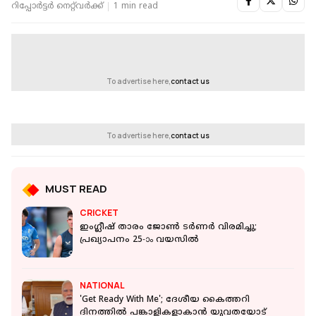
റിപ്പോർട്ടർ നെറ്റ്‌വര്‍ക്ക്‌
1 min read
To advertise here,
contact us
To advertise here,
contact us
MUST READ
CRICKET
ഇംഗ്ലീഷ് താരം ജോൺ ടർണർ വിരമിച്ചു;
പ്രഖ്യാപനം 25-ാം വയസിൽ
NATIONAL
'Get Ready With Me'; ദേശീയ കൈത്തറി
ദിനത്തിൽ പങ്കാളികളാകാൻ യുവതയോട്