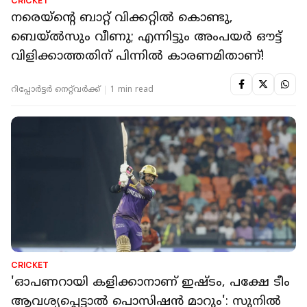
CRICKET
നരെയ്‌ന്റെ ബാറ്റ് വിക്കറ്റിൽ കൊണ്ടു,
ബെയ്ൽസും വീണു; എന്നിട്ടും അംപയർ ഔട്ട്
വിളിക്കാത്തതിന് പിന്നിൽ കാരണമിതാണ്!
റിപ്പോർട്ടർ നെറ്റ്‌വര്‍ക്ക്‌
1 min read
CRICKET
'ഓപണറായി കളിക്കാനാണ് ഇഷ്ടം, പക്ഷേ ടീം
ആവശ്യപ്പെട്ടാൽ പൊസിഷൻ മാറും': സുനിൽ