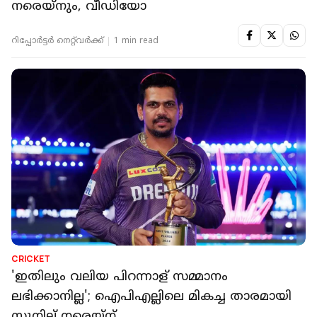
നരെയ്നും, വീഡിയോ
റിപ്പോർട്ടർ നെറ്റ്‌വര്‍ക്ക്‌
1 min read
CRICKET
'ഇതിലും വലിയ പിറന്നാള് സമ്മാനം
ലഭിക്കാനില്ല'; ഐപിഎല്ലിലെ മികച്ച താരമായി
സുനില് നരെയ്ന്