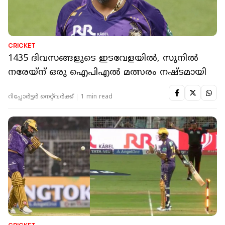
CRICKET
1435 ദിവസങ്ങളുടെ ഇടവേളയിൽ, സുനിൽ
നരേയ്ന് ഒരു ഐപിഎൽ മത്സരം നഷ്ടമായി
റിപ്പോർട്ടർ നെറ്റ്‌വര്‍ക്ക്‌
1 min read