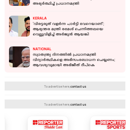
അഭ്യർത്ഥിച്ച് പ്രധാനമന്ത്രി
KERALA
'വിരട്ടരുത് വളർന്ന പാർട്ടി വേറെയാണ്';
ആഭ്യന്തര മന്ത്രി രമേശ് ചെന്നിത്തലയെ
വെല്ലുവിളിച്ച് അർജുൻ ആയങ്കി
NATIONAL
സ്വാതന്ത്ര്യ ദിനത്തില്‍ പ്രധാനമന്ത്രി
വിദ്യാര്‍ത്ഥികളെ അഭിസംബോധന ചെയ്യണം;
ആവശ്യവുമായി അഭിജീത് ദീപ്‌കെ
To advertise here,
contact us
To advertise here,
contact us