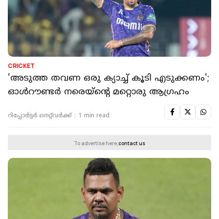
CRICKET
'അടുത്ത തവണ ഒരു ക്യാച്ച് കൂടി എടുക്കണം';
ഓൾറൗണ്ടർ നരെയ്ന്റെ മറ്റൊരു ആഗ്രഹം
റിപ്പോർട്ടർ നെറ്റ്‌വര്‍ക്ക്‌
1 min read
To advertise here,
contact us