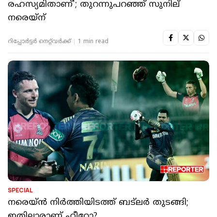
രഹസ്യമിതാണ്'; തുറന്നുപറഞ്ഞ് സുനില്
നരെയ്ന്
റിപ്പോർട്ടർ നെറ്റ്‌വര്‍ക്ക്‌
1 min read
SPECIAL
നരെയ്ൻ നിർത്തിയിടത്ത് ബട്ലർ തുടങ്ങി;
ഇതിലാരാണ് ഹീറോ?