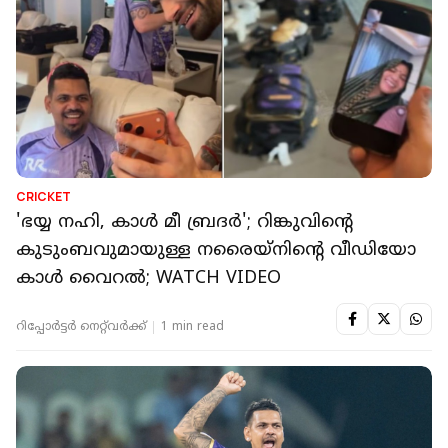
CRICKET
'ഭയ്യ നഹി, കാൾ മീ ബ്രദർ'; റിങ്കുവിന്റെ
കുടുംബവുമായുള്ള നരൈയ്നിന്‍റെ വീഡിയോ
കാൾ വൈറൽ; WATCH VIDEO
റിപ്പോർട്ടർ നെറ്റ്‌വര്‍ക്ക്‌
1 min read