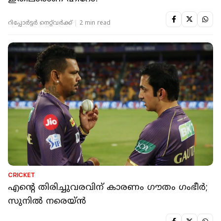
റിപ്പോർട്ടർ നെറ്റ്‌വര്‍ക്ക്‌
2 min read
CRICKET
എന്റെ തിരിച്ചുവരവിന് കാരണം ഗൗതം ഗംഭീർ;
സുനിൽ നരെയ്ൻ