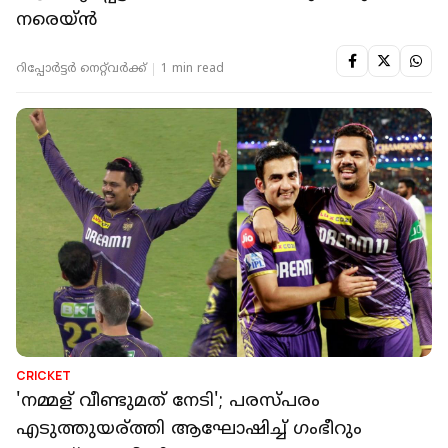
നരെയ്ൻ
റിപ്പോർട്ടർ നെറ്റ്‌വര്‍ക്ക്‌
1 min read
CRICKET
'നമ്മള് വീണ്ടുമത് നേടി'; പരസ്പരം
എടുത്തുയര്ത്തി ആഘോഷിച്ച് ഗംഭീറും