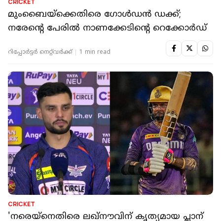
CRICKET
മുംബൈയ്ക്കെതിരെ ഗോൾഡൻ ഡക്ക്;
നരേന്റെ പേരിൽ നാണക്കേടിന്റെ റെക്കോർഡ്
റിപ്പോർട്ടർ നെറ്റ്‌വര്‍ക്ക്‌
1 min read
CRICKET
'നരെയ്നെതിരെ ലഖ്നൗവിന് കൃത്യമായ പ്ലാന്