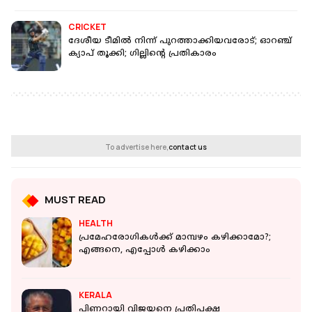
CRICKET
ദേശീയ ടീമിൽ നിന്ന് പുറത്താക്കിയവരോട്; ഓറഞ്ച്
ക്യാപ് തൂക്കി; ഗില്ലിന്റെ പ്രതികാരം
To advertise here,
contact us
MUST READ
HEALTH
പ്രമേഹരോഗികള്‍ക്ക് മാമ്പഴം കഴിക്കാമോ?;
എങ്ങനെ, എപ്പോള്‍ കഴിക്കാം
KERALA
പിണറായി വിജയനെ പ്രതിപക്ഷ