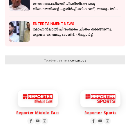
നേതാവാക്കിയത് പിബിയിലെ ഒരു
വിഭാഗത്തിന്റെ എതിർപ്പ് മറികടന്ന്; അതൃപ്തി
പുകയുന്നു
ENTERTAINMENT NEWS
മോഹൻലാൽ-ചിദംബരം ചിത്രം ഒരുങ്ങുന്നു,
ക്യാമറ ഷൈജു ഖാലിദ്; റിപ്പോർട്ട്
To advertise here,
contact us
Reporter Middle East
Reporter Sports