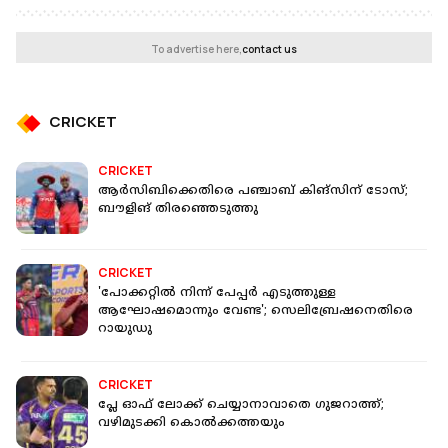
To advertise here,
contact us
CRICKET
CRICKET
ആര്‍സിബിക്കെതിരെ പഞ്ചാബ് കിങ്‌സിന് ടോസ്;
ബൗളിങ് തിരഞ്ഞെടുത്തു
CRICKET
'പോക്കറ്റിൽ നിന്ന് പേപ്പർ എടുത്തുള്ള
ആഘോഷമൊന്നും വേണ്ട'; സെലിബ്രേഷനെതിരെ
റായുഡു
CRICKET
പ്ലേ ഓഫ് ലോക്ക് ചെയ്യാനാവാതെ ഗുജറാത്ത്;
വഴിമുടക്കി കൊൽക്കത്തയും