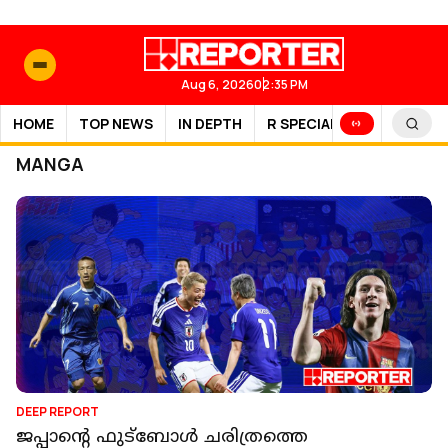
Aug 6, 2026
02:35 PM
HOME
TOP NEWS
IN DEPTH
R SPECIAL
SPORTS
MANGA
DEEP REPORT
ജപ്പാൻ്റെ ഫുട്ബോൾ ചരിത്രത്തെ