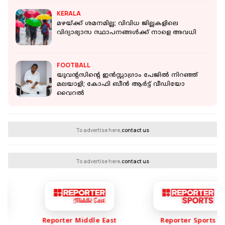
KERALA
മഴയ്ക്ക് ശമനമില്ല; വിവിധ ജില്ലകളിലെ
വിദ്യാഭ്യാസ സ്ഥാപനങ്ങള്‍ക്ക് നാളെ അവധി
FOOTBALL
യുവന്റസിന്റെ ഇൻസ്റ്റാഗ്രാം പേജില്‍ നിറഞ്ഞ്
മലയാളി; കോഫി ബീൻ ആർട്ട് വീഡിയോ
വൈറൽ
To advertise here,
contact us
To advertise here,
contact us
Reporter Middle East
Reporter Sports