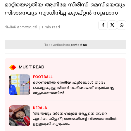
മാറ്റിയെഴുതിയ ആനിമേ സീരീസ്; മെസിയെയും
സിദാനെയും സ്വാധീനിച്ച ക്യാപ്റ്റൻ സുബാസ
ദിപിന്‍ മാനന്തവാടി
1 min read
To advertise here,
contact us
MUST READ
FOOTBALL
ഉഗാണ്ടയിൽ ദേശീയ ഫുട്ബോൾ താരം
കൊല്ലപ്പെട്ടു; ജീവൻ നഷ്ടമായത് ആൾക്കൂട്ട
ആക്രമണത്തിൽ
KERALA
'അത്രയും സ്‌നേഹമുള്ള ഒരച്ഛനെ വേറെ
എവിടെ കിട്ടും?'; രാജേഷിന്റെ വിയോഗത്തിൽ
ഉളളുരുകി കുടുംബം