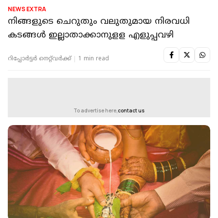
NEWS EXTRA
നിങ്ങളുടെ ചെറുതും വലുതുമായ നിരവധി
കടങ്ങള്‍ ഇല്ലാതാക്കാനുളള എളുപ്പവഴി
റിപ്പോർട്ടർ നെറ്റ്‌വര്‍ക്ക്‌
1 min read
To advertise here,
contact us