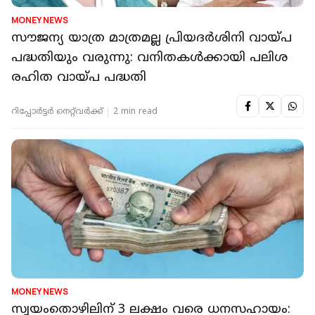
MONEY NEWS
സൗജന്യ യാത്ര മാത്രമല്ല പ്രിയദർശിനി വായ്പ
പദ്ധതിയും വരുന്നു: വനിതകള്‍ക്കായി പലിശ
രഹിത വായ്പ പദ്ധതി
റിപ്പോർട്ടർ നെറ്റ്‌വര്‍ക്ക്‌
2 min read
MONEY NEWS
സ്വയംതൊഴിലിന് 3 ലക്ഷം വരെ ധനസഹായം: