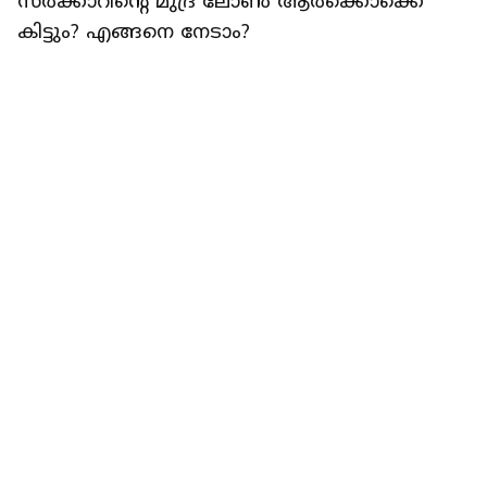
റിപ്പോർട്ടർ നെറ്റ്‌വര്‍ക്ക്‌
2 min read
ECONOMY
ഈടില്ലാതെ 20 ലക്ഷം വരെ: കേന്ദ്ര
സർക്കാറിന്‍റെ മുദ്ര ലോണ്‍ ആർക്കൊക്കെ
കിട്ടും? എങ്ങനെ നേടാം?