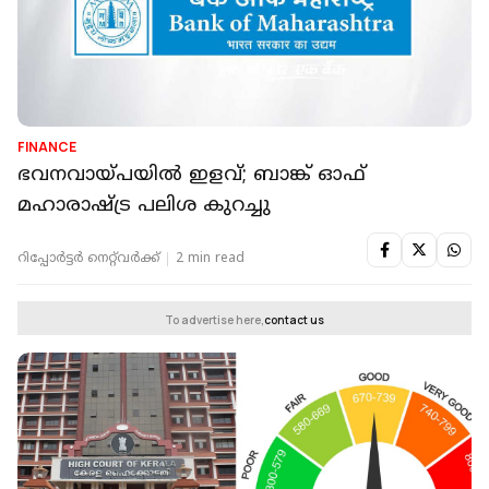
FINANCE
ഭവനവായ്പയില്‍ ഇളവ്; ബാങ്ക് ഓഫ്
മഹാരാഷ്ട്ര പലിശ കുറച്ചു
റിപ്പോർട്ടർ നെറ്റ്‌വര്‍ക്ക്‌
2 min read
To advertise here,
contact us