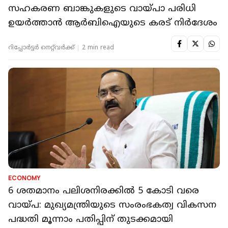
സഹകരണ ബാങ്കുകളുടെ വായ്പാ പരിധി
ഉയർത്താൻ ആർബിഐയുടെ കരട് നിർദേശം
റിപ്പോർട്ടർ നെറ്റ്‌വര്‍ക്ക്‌
2 min read
ECONOMY
6 ശതമാനം പലിശനിരക്കിൽ 5 കോടി വരെ
വായ്പ: മുഖ്യമന്ത്രിയുടെ സംരംഭകത്വ വികസന
പദ്ധതി മൂന്നാം പതിപ്പിന് തുടക്കമായി