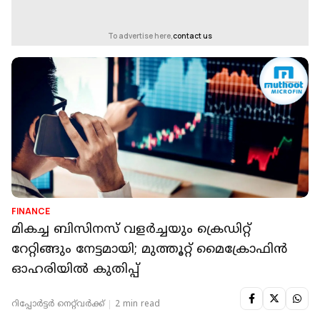
To advertise here,
contact us
FINANCE
മികച്ച ബിസിനസ് വളർച്ചയും ക്രെഡിറ്റ്
റേറ്റിങ്ങും നേട്ടമായി; മുത്തൂറ്റ് മൈക്രോഫിൻ
ഓഹരിയിൽ കുതിപ്പ്
റിപ്പോർട്ടർ നെറ്റ്‌വര്‍ക്ക്‌
2 min read